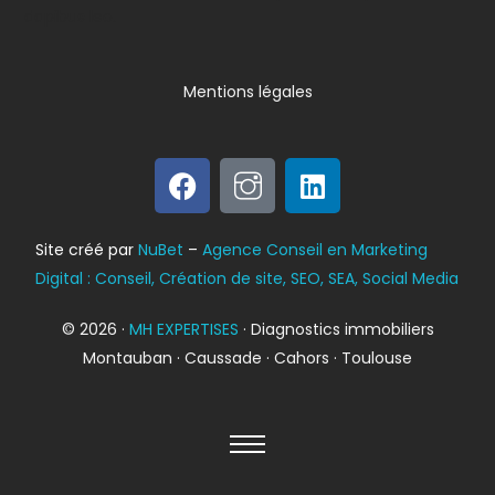
dapibus leo.
Mentions légales
Bilan énergétique
Site créé par
NuBet
–
Agence Conseil en Marketing
DPE
Digital : Conseil, Création de site, SEO, SEA, Social Media
© 2026 ·
MH EXPERTISES
· Diagnostics immobiliers
Montauban · Caussade · Cahors · Toulouse