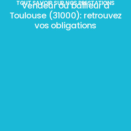
TOUT SAVOIR SUR NOS PRESTATIONS
Vendeur ou bailleur à
Toulouse (31000): retrouvez
vos obligations
Mesurage