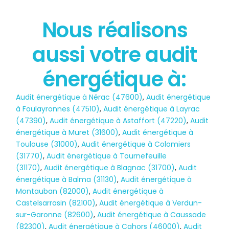
Nous réalisons
État des risques
aussi votre audit
POLLUTION
énergétique à:
Audit énergétique à Nérac (47600)
,
Audit énergétique
à Foulayronnes (47510)
,
Audit énergétique à Layrac
(47390)
,
Audit énergétique à Astaffort (47220)
,
Audit
énergétique à Muret (31600)
,
Audit énergétique à
Toulouse (31000)
,
Audit énergétique à Colomiers
(31770)
,
Audit énergétique à Tournefeuille
(31170)
,
Audit énergétique à Blagnac (31700)
,
Audit
énergétique à Balma (31130)
,
Audit énergétique à
Montauban (82000)
,
Audit énergétique à
Castelsarrasin (82100)
,
Audit énergétique à Verdun-
sur-Garonne (82600)
,
Audit énergétique à Caussade
(82300)
,
Audit énergétique à Cahors (46000)
,
Audit