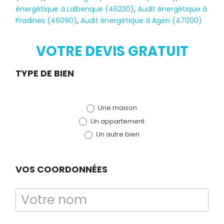
énergétique à Lalbenque (46230)
,
Audit énergétique à
Pradines (46090)
,
Audit énergétique à Agen (47000)
VOTRE DEVIS GRATUIT
Diagnostic
Demande
TYPE DE BIEN
TERMITES
de devis
Une maison
(bloc)
Un appartement
Un autre bien
VOS COORDONNÉES