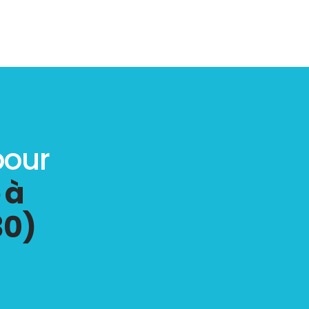
pour
 à
30)