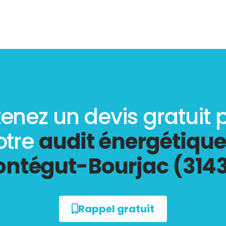
enez un devis gratuit 
otre
audit énergétique
ntégut-Bourjac (314
Rappel gratuit