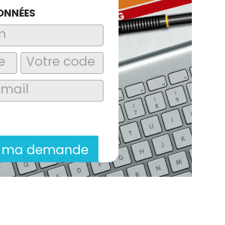
ONNÉES
laire, j’accepte que les informations
itées dans le cadre de la demande de
ion commerciale qui peut en découler.
r ma demande