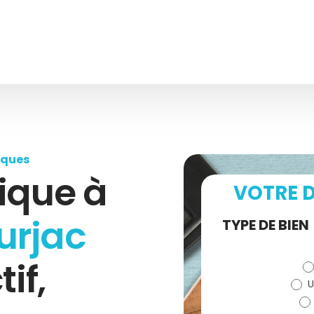
iques
ique à
VOTRE D
urjac
Demande
TYPE DE BIEN
de devis
tif,
U
(bloc)