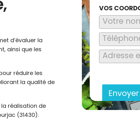
,
VOS COORD
met d’évaluer la
, ainsi que les
En soumettant ce formu
pour réduire les
saisies soient explo
contact et de la relat
orant la qualité de
Envoye
a réalisation de
urjac (31430).