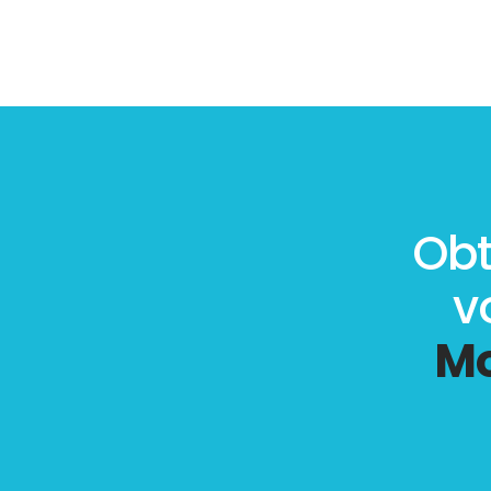
Obt
v
Mo