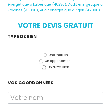
énergétique à Lalbenque (46230)
,
Audit énergétique à
Pradines (46090)
,
Audit énergétique à Agen (47000)
VOTRE DEVIS GRATUIT
Diagnostic
Demande
TYPE DE BIEN
TERMITES
de devis
Une maison
(bloc)
Un appartement
Un autre bien
VOS COORDONNÉES