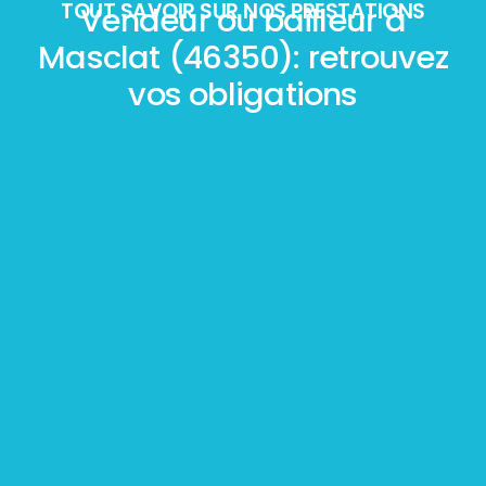
TOUT SAVOIR SUR NOS PRESTATIONS
Vendeur ou bailleur à
Masclat (46350): retrouvez
vos obligations
Mesurage