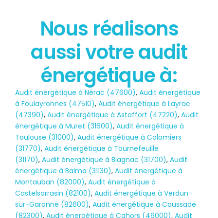
Nous réalisons
État des risques
aussi votre audit
POLLUTION
énergétique à:
Audit énergétique à Nérac (47600)
,
Audit énergétique
à Foulayronnes (47510)
,
Audit énergétique à Layrac
(47390)
,
Audit énergétique à Astaffort (47220)
,
Audit
énergétique à Muret (31600)
,
Audit énergétique à
Toulouse (31000)
,
Audit énergétique à Colomiers
(31770)
,
Audit énergétique à Tournefeuille
(31170)
,
Audit énergétique à Blagnac (31700)
,
Audit
énergétique à Balma (31130)
,
Audit énergétique à
Montauban (82000)
,
Audit énergétique à
Castelsarrasin (82100)
,
Audit énergétique à Verdun-
sur-Garonne (82600)
,
Audit énergétique à Caussade
(82300)
,
Audit énergétique à Cahors (46000)
,
Audit