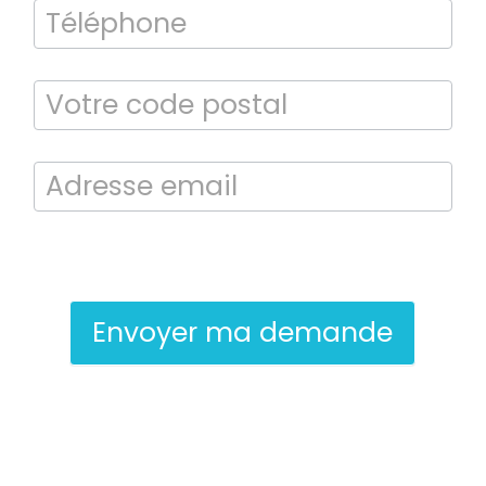
Bilan énergétique
DPE
En soumettant ce formulaire, j’accepte que les informations saisies
soient exploitées dans le cadre de la demande de contact et de la
relation commerciale qui peut en découler.
Envoyer ma demande