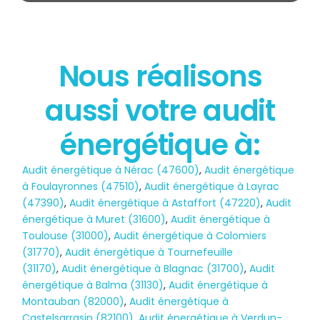
Nous réalisons
État des risques
aussi votre audit
POLLUTION
énergétique à:
Audit énergétique à Nérac (47600)
,
Audit énergétique
à Foulayronnes (47510)
,
Audit énergétique à Layrac
(47390)
,
Audit énergétique à Astaffort (47220)
,
Audit
énergétique à Muret (31600)
,
Audit énergétique à
Toulouse (31000)
,
Audit énergétique à Colomiers
(31770)
,
Audit énergétique à Tournefeuille
(31170)
,
Audit énergétique à Blagnac (31700)
,
Audit
énergétique à Balma (31130)
,
Audit énergétique à
Montauban (82000)
,
Audit énergétique à
Castelsarrasin (82100)
,
Audit énergétique à Verdun-