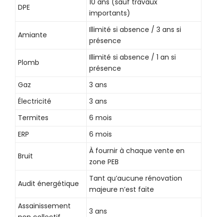
10 ans (sauf travaux
DPE
importants)
Illimité si absence / 3 ans si
Amiante
présence
Illimité si absence / 1 an si
Plomb
présence
Gaz
3 ans
Électricité
3 ans
Termites
6 mois
ERP
6 mois
À fournir à chaque vente en
Bruit
zone PEB
Tant qu’aucune rénovation
Audit énergétique
majeure n’est faite
Assainissement
3 ans
non collectif