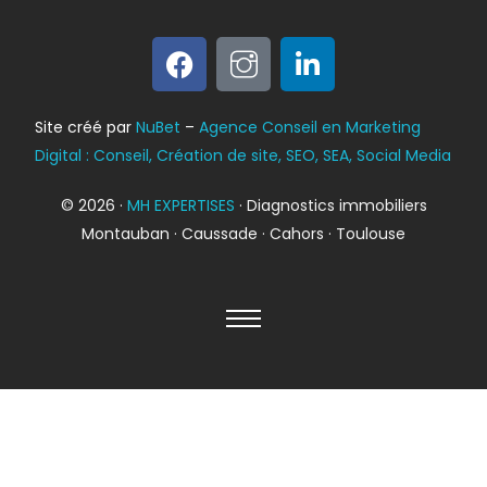
Bilan énergétique
Site créé par
NuBet
–
Agence Conseil en Marketing
DPE
Digital : Conseil, Création de site, SEO, SEA, Social Media
© 2026 ·
MH EXPERTISES
· Diagnostics immobiliers
Montauban · Caussade · Cahors · Toulouse