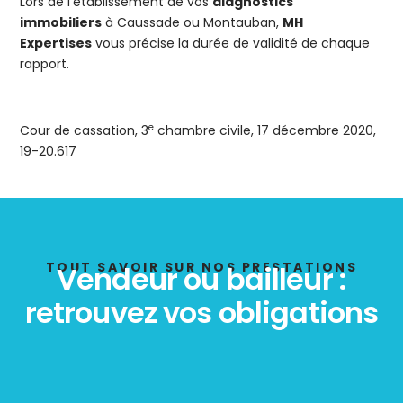
Lors de l’établissement de vos
diagnostics
immobiliers
à Caussade ou Montauban,
MH
Expertises
vous précise la durée de validité de chaque
rapport.
e
Cour de cassation, 3
chambre civile, 17 décembre 2020,
19-20.617
TOUT SAVOIR SUR NOS PRESTATIONS
Vendeur ou bailleur :
retrouvez vos obligations