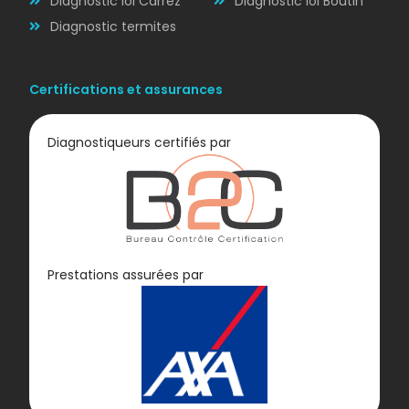
Diagnostic loi Carrez
Diagnostic loi Boutin
Diagnostic termites
Certifications et assurances
Diagnostiqueurs certifiés par
Diagnostic
Prestations assurées par
GAZ