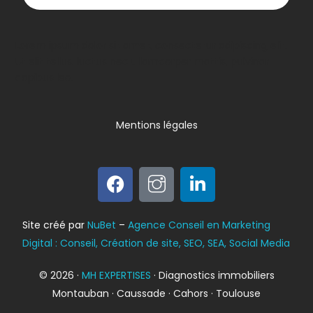
Lorem ipsum dolor sit amet, consectetur adipiscing elit.
Ut elit tellus, luctus nec ullamcorper mattis, pulvinar
dapibus leo.
Mentions légales
Bilan énergétique
Site créé par
NuBet
–
Agence Conseil en Marketing
DPE
Digital : Conseil, Création de site, SEO, SEA, Social Media
© 2026 ·
MH EXPERTISES
· Diagnostics immobiliers
Montauban · Caussade · Cahors · Toulouse