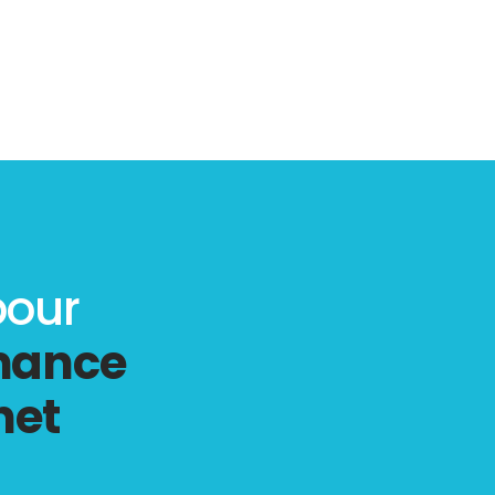
pour
rmance
net