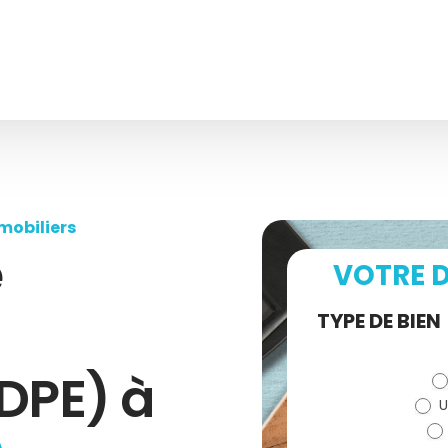
mobiliers
e
VOTRE D
Demande
TYPE DE BIEN
de devis
DPE) à
U
(bloc)