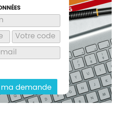
ONNÉES
laire, j’accepte que les informations
itées dans le cadre de la demande de
ion commerciale qui peut en découler.
r ma demande