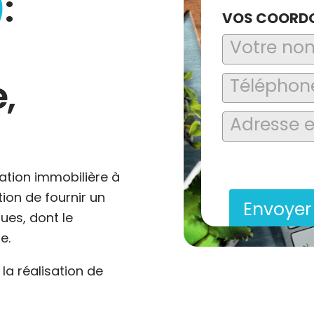
)
:
VOS COORD
,
En soumettant ce formu
saisies soient explo
contact et de la relat
ation immobilière à
ation de fournir un
Envoye
ues, dont le
e.
a réalisation de