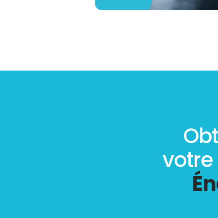
Obt
votre
Én