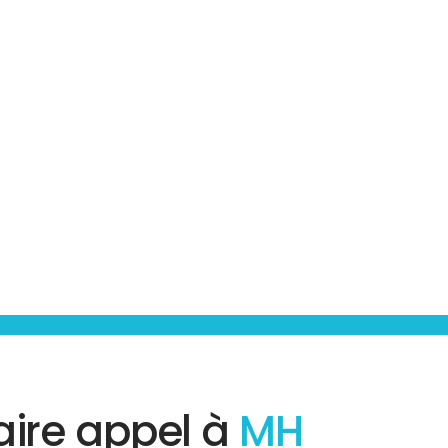
aire appel à
MH