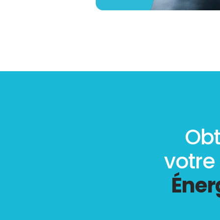
Obt
votre
Éner