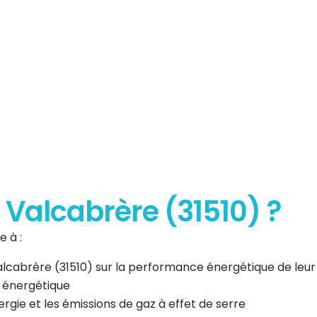
erformance
que
à Valcabrère (31510) ?
 à :
 Valcabrère (31510) sur la performance énergétique de leu
n énergétique
gie et les émissions de gaz à effet de serre