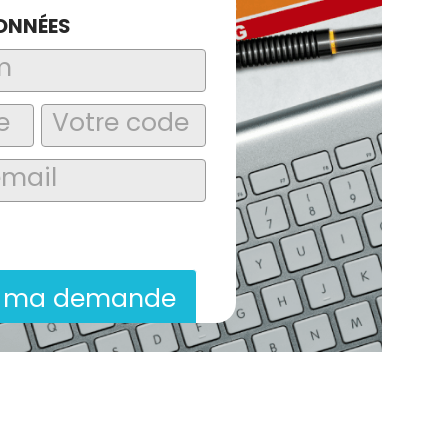
ONNÉES
laire, j’accepte que les informations
itées dans le cadre de la demande de
ion commerciale qui peut en découler.
r ma demande