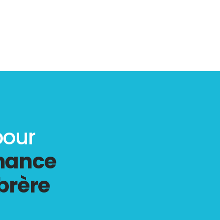
pour
rmance
brère