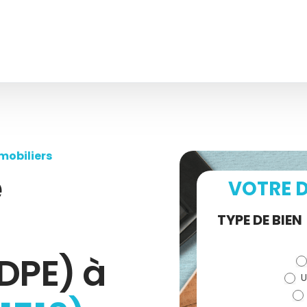
mobiliers
e
VOTRE D
Demande
TYPE DE BIEN
de devis
DPE) à
U
(bloc)