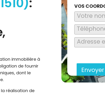
1510)
:
VOS COORD
,
En soumettant ce formu
saisies soient explo
contact et de la relat
ation immobilière à
bligation de fournir
Envoye
niques, dont le
e.
a réalisation de