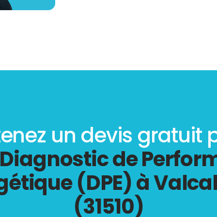
enez un devis gratuit 
Diagnostic de Perfo
gétique (DPE) à Valca
(31510)