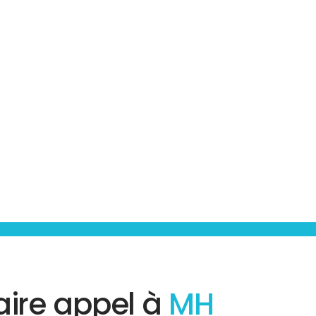
aire appel à
MH