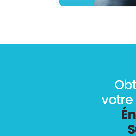
Obt
votre
Én
S