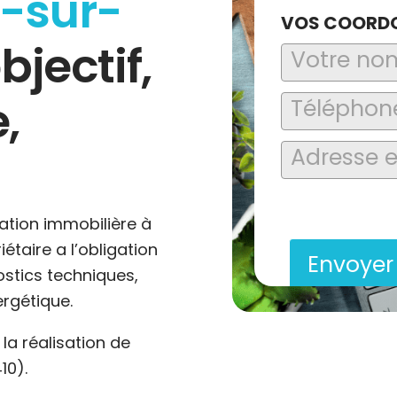
e-sur-
VOS COORD
objectif,
,
En soumettant ce formu
saisies soient explo
contact et de la relat
ation immobilière à
étaire a l’obligation
Envoye
ostics techniques,
rgétique.
a réalisation de
10).