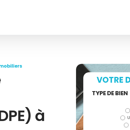
mobiliers
e
VOTRE D
Demande
TYPE DE BIEN
de devis
DPE) à
U
(bloc)