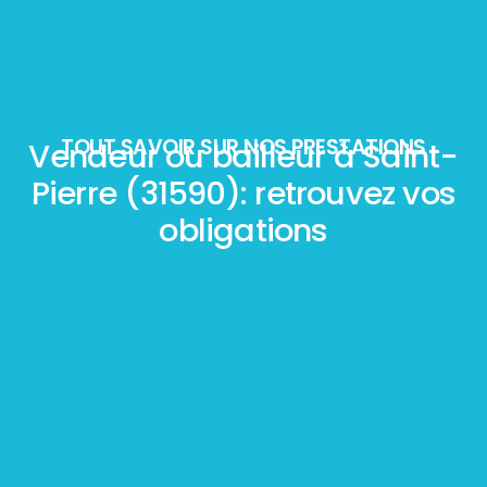
TOUT SAVOIR SUR NOS PRESTATIONS
Vendeur ou bailleur à Saint-
Pierre (31590): retrouvez vos
obligations