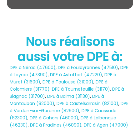
Nous réalisons
aussi votre DPE à:
État des risques
DPE à Nérac (47600)
,
DPE à Foulayronnes (47510)
,
DPE
POLLUTION
à Layrac (47390)
,
DPE à Astaffort (47220)
,
DPE à
Muret (31600)
,
DPE à Toulouse (31000)
,
DPE à
Colomiers (31770)
,
DPE à Tournefeuille (31170)
,
DPE à
Blagnac (31700)
,
DPE à Balma (31130)
,
DPE à
Montauban (82000)
,
DPE à Castelsarrasin (82100)
,
DPE
à Verdun-sur-Garonne (82600)
,
DPE à Caussade
(82300)
,
DPE à Cahors (46000)
,
DPE à Lalbenque
(46230)
,
DPE à Pradines (46090)
,
DPE à Agen (47000)