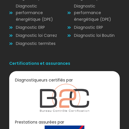
Diagnostic
Diagnostic
performance
performance
énergétique (DPE)
énergétique (DPE)
Diagnostic ERP
Diagnostic ERP
Diagnostic loi Carrez
Diagnostic loi Boutin
Diagnostic termites
Certifications et assurances
Diagnostiqueurs certifiés par
Diagnostic
Prestations assurées par