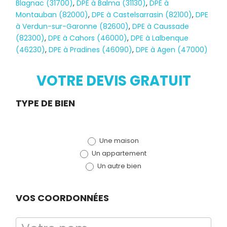
Blagnac (31700)
,
DPE à Balma (31130)
,
DPE à
Montauban (82000)
,
DPE à Castelsarrasin (82100)
,
DPE
à Verdun-sur-Garonne (82600)
,
DPE à Caussade
(82300)
,
DPE à Cahors (46000)
,
DPE à Lalbenque
(46230)
,
DPE à Pradines (46090)
,
DPE à Agen (47000)
VOTRE DEVIS GRATUIT
Demande
TYPE DE BIEN
de devis
Une maison
(bloc)
Un appartement
Un autre bien
Diagnostic
VOS COORDONNÉES
TERMITES