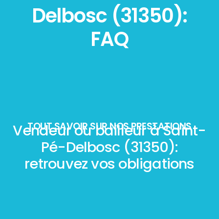
Delbosc (31350):
FAQ
TOUT SAVOIR SUR NOS PRESTATIONS
Vendeur ou bailleur à Saint-
Pé-Delbosc (31350):
retrouvez vos obligations