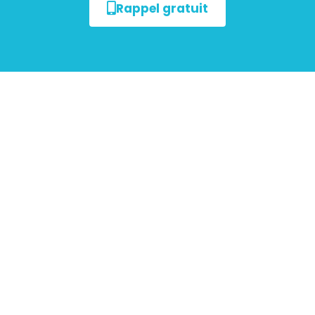
Rappel gratuit
Tout savoir sur le
Diagnostic de Performance
Énergétique