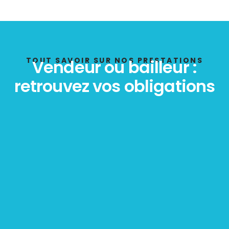
DPE
TOUT SAVOIR SUR NOS PRESTATIONS
Vendeur ou bailleur :
retrouvez vos obligations