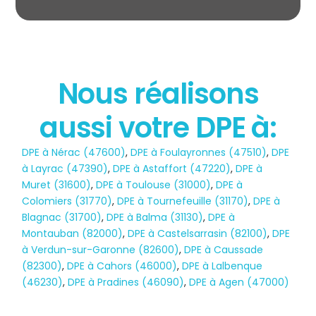
Nous réalisons
aussi votre DPE à:
État des risques
DPE à Nérac (47600)
,
DPE à Foulayronnes (47510)
,
DPE
POLLUTION
à Layrac (47390)
,
DPE à Astaffort (47220)
,
DPE à
Muret (31600)
,
DPE à Toulouse (31000)
,
DPE à
Colomiers (31770)
,
DPE à Tournefeuille (31170)
,
DPE à
Blagnac (31700)
,
DPE à Balma (31130)
,
DPE à
Montauban (82000)
,
DPE à Castelsarrasin (82100)
,
DPE
à Verdun-sur-Garonne (82600)
,
DPE à Caussade
(82300)
,
DPE à Cahors (46000)
,
DPE à Lalbenque
(46230)
,
DPE à Pradines (46090)
,
DPE à Agen (47000)