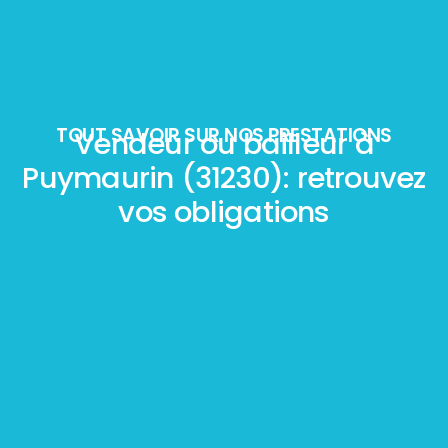
TOUT SAVOIR SUR NOS PRESTATIONS
Vendeur ou bailleur à
Puymaurin (31230): retrouvez
vos obligations