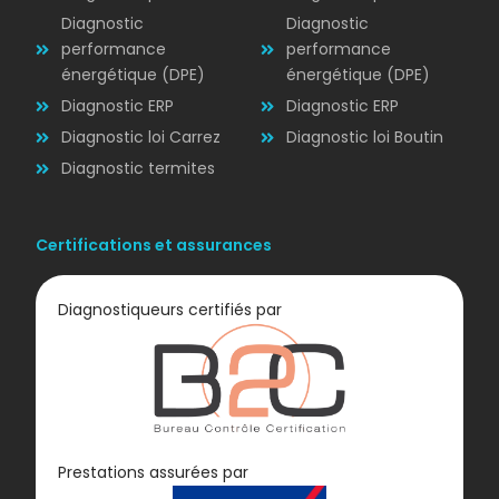
Diagnostic
Diagnostic
performance
performance
énergétique (DPE)
énergétique (DPE)
Diagnostic ERP
Diagnostic ERP
Diagnostic loi Carrez
Diagnostic loi Boutin
Diagnostic termites
Certifications et assurances
Diagnostiqueurs certifiés par
Diagnostic
Prestations assurées par