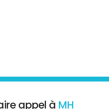
aire appel à
MH