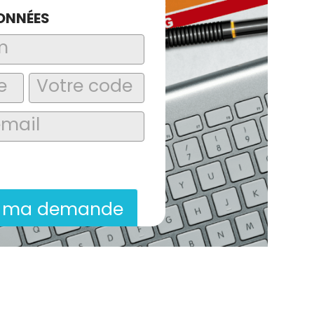
ONNÉES
laire, j’accepte que les informations
itées dans le cadre de la demande de
ion commerciale qui peut en découler.
r ma demande