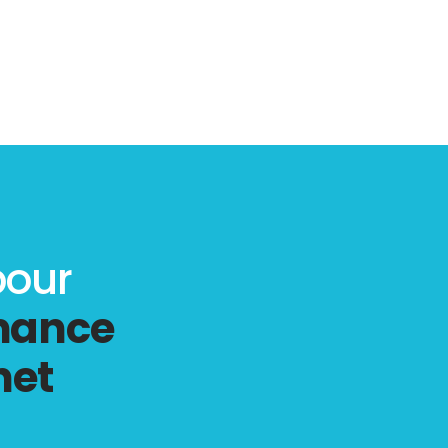
pour
rmance
net