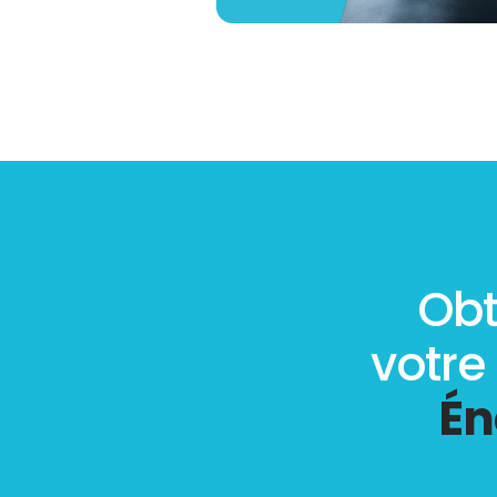
Obt
votre
Én