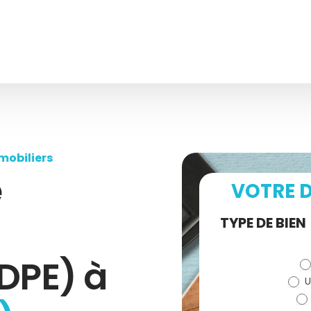
mobiliers
e
VOTRE D
Demande
TYPE DE BIEN
de devis
DPE) à
U
(bloc)