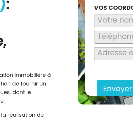
)
:
VOS COORD
,
En soumettant ce formu
saisies soient explo
contact et de la relat
ation immobilière à
ation de fournir un
Envoye
ues, dont le
e.
a réalisation de