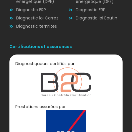
énergétique (DPE)
énergétique (DPE)
Diagnostic ERP
Diagnostic ERP
Diagnostic loi Carrez
Diagnostic loi Boutin
Diagnostic termites
Certifications et assurances
Diagnostiqueurs certifiés par
Diagnostic
Prestations assurées par
GAZ