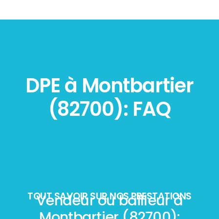
DPE à Montbartier
(82700): FAQ
TOUT SAVOIR SUR NOS PRESTATIONS
Vendeur ou bailleur à
Montbartier (82700):