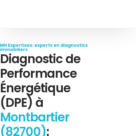
MH Expertises: experts en diagnostics
immobiliers
Diagnostic de
Performance
Énergétique
(DPE) à
Montbartier
(82700)
: