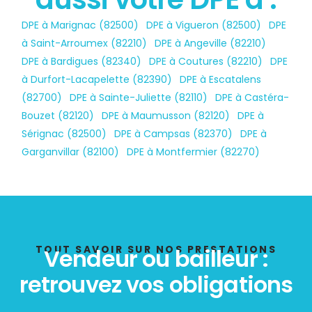
État des risques
DPE à Marignac (82500)
,
DPE à Vigueron (82500)
,
DPE
POLLUTION
à Saint-Arroumex (82210)
,
DPE à Angeville (82210)
,
DPE à Bardigues (82340)
,
DPE à Coutures (82210)
,
DPE
à Durfort-Lacapelette (82390)
,
DPE à Escatalens
(82700)
,
DPE à Sainte-Juliette (82110)
,
DPE à Castéra-
Bouzet (82120)
,
DPE à Maumusson (82120)
,
DPE à
Sérignac (82500)
,
DPE à Campsas (82370)
,
DPE à
Garganvillar (82100)
,
DPE à Montfermier (82270)
TOUT SAVOIR SUR NOS PRESTATIONS
Vendeur ou bailleur :
retrouvez vos obligations