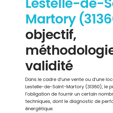
Lestelle-de-S
Martory (3136
objectif,
méthodologie
validité
Dans le cadre d’une vente ou d’une loc
Lestelle-de-Saint-Martory (31360), le p
l’obligation de fournir un certain nomb
techniques, dont le diagnostic de per
énergétique.