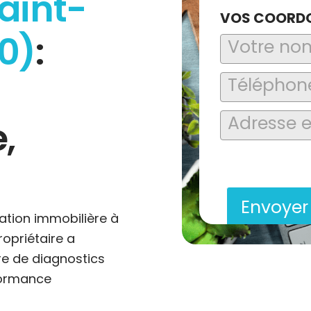
aint-
VOS COORD
0)
:
,
En soumettant ce formu
saisies soient explo
contact et de la relat
Envoye
ation immobilière à
ropriétaire a
re de diagnostics
formance