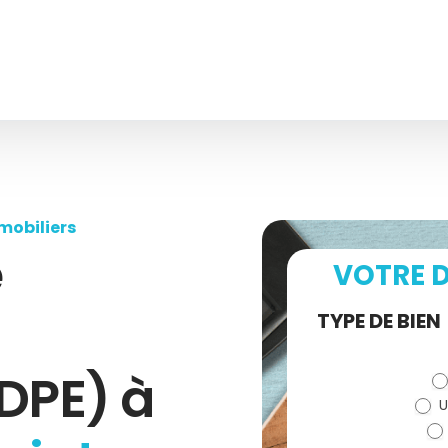
mobiliers
e
VOTRE D
Demande
TYPE DE BIEN
de devis
DPE) à
U
(bloc)