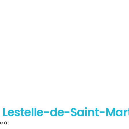
sur le
erformance
que
à Lestelle-de-Saint-Mar
 à :