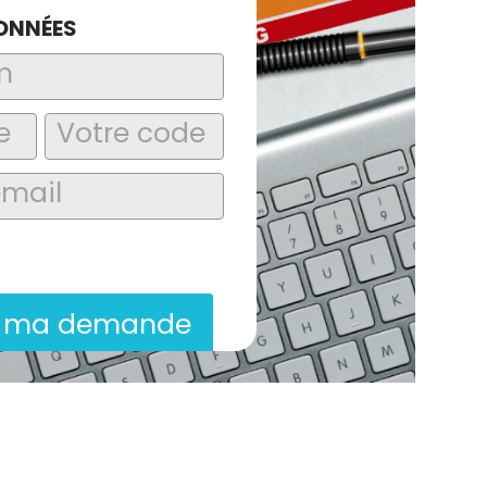
ONNÉES
laire, j’accepte que les informations
itées dans le cadre de la demande de
ion commerciale qui peut en découler.
r ma demande