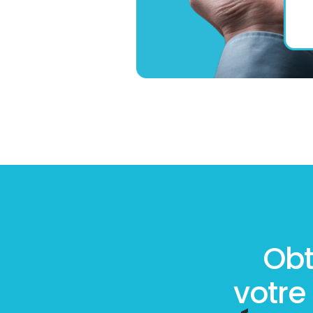
Obt
votre