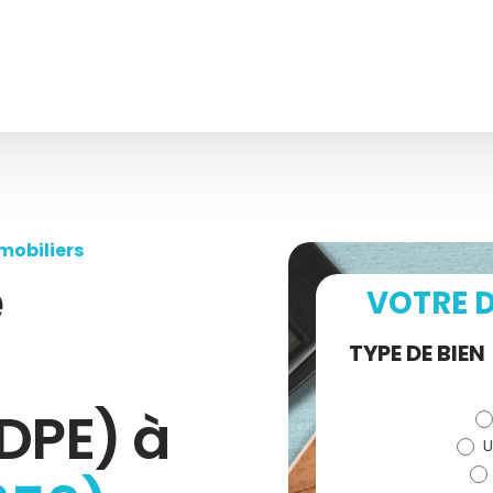
mobiliers
e
VOTRE D
Demande
TYPE DE BIEN
de devis
DPE) à
U
(bloc)