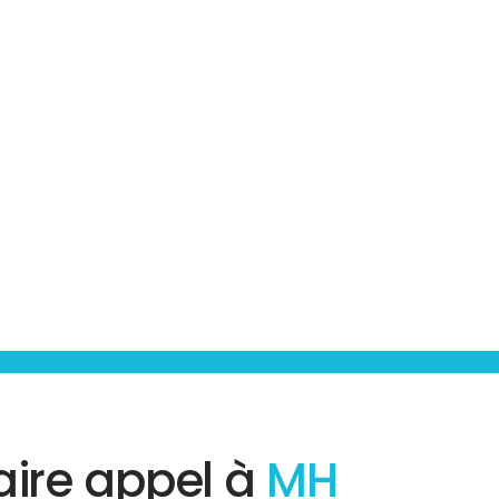
aire appel à
MH