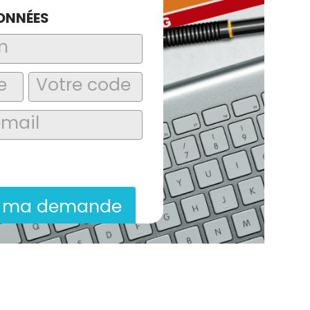
ONNÉES
laire, j’accepte que les informations
itées dans le cadre de la demande de
ion commerciale qui peut en découler.
r ma demande