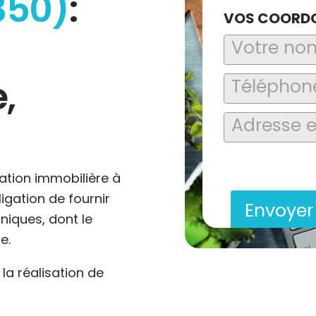
350)
:
VOS COORD
,
En soumettant ce formu
saisies soient explo
contact et de la relat
ation immobilière à
ligation de fournir
Envoye
niques, dont le
e.
a réalisation de