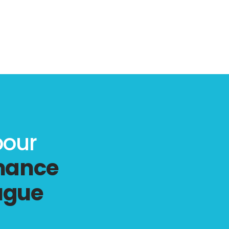
pour
rmance
ugue