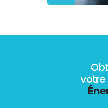
Obt
votre
Éne