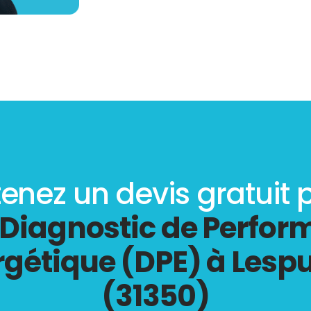
enez un devis gratuit 
Diagnostic de Perfo
rgétique (DPE) à Lesp
(31350)