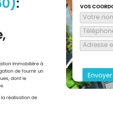
60)
:
VOS COORD
,
En soumettant ce formu
saisies soient explo
contact et de la relat
ation immobilière à
igation de fournir un
Envoye
ues, dont le
e.
a réalisation de