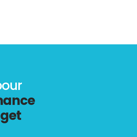
pour
rmance
aget