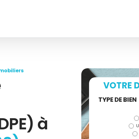
mobiliers
e
VOTRE D
Demande
TYPE DE BIEN
de devis
DPE) à
U
(bloc)