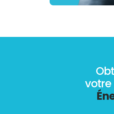
Obt
votre
Éne