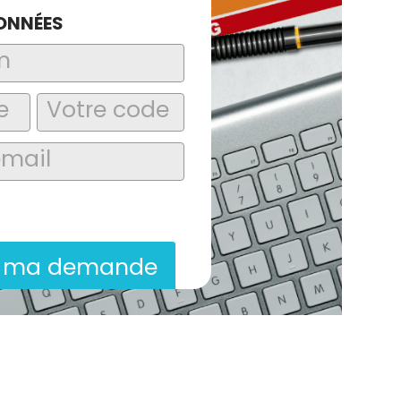
ONNÉES
laire, j’accepte que les informations
itées dans le cadre de la demande de
ion commerciale qui peut en découler.
r ma demande