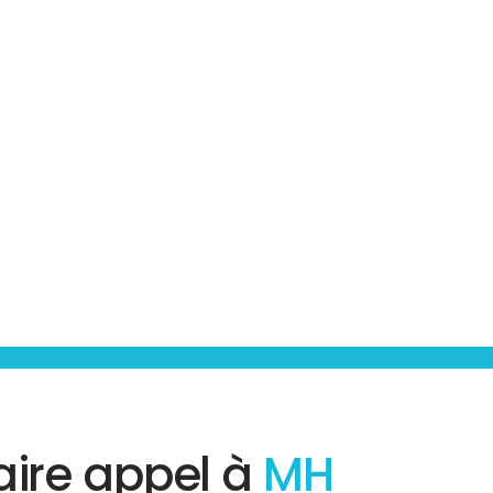
aire appel à
MH