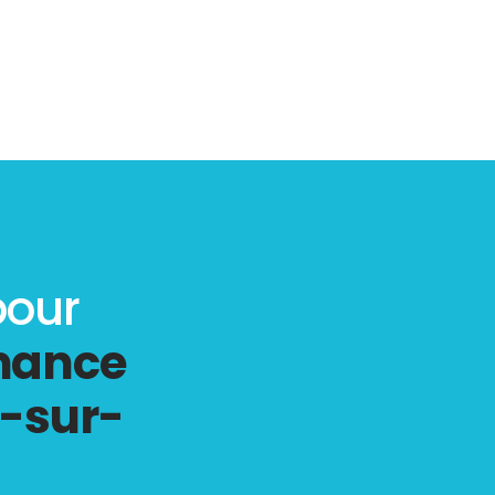
pour
rmance
c-sur-