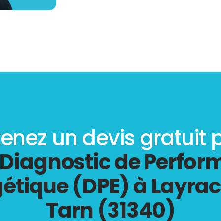
enez un devis gratuit 
Diagnostic de Perfo
étique (DPE) à Layra
Tarn (31340)