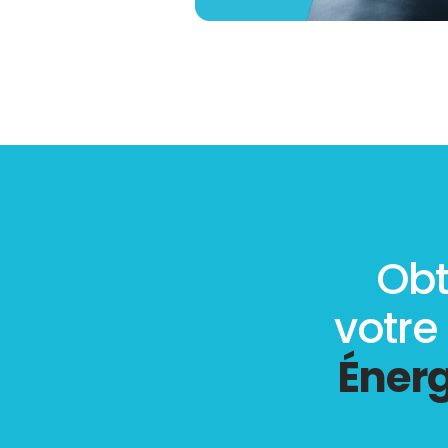
Obt
votre
Énerg