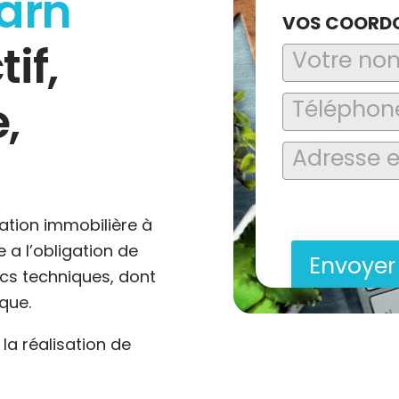
arn
VOS COORD
tif,
,
En soumettant ce formu
saisies soient explo
contact et de la relat
ation immobilière à
 a l’obligation de
Envoye
ics techniques, dont
que.
a réalisation de