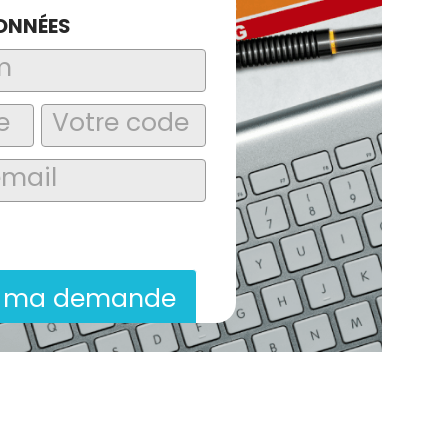
ONNÉES
laire, j’accepte que les informations
itées dans le cadre de la demande de
ion commerciale qui peut en découler.
r ma demande