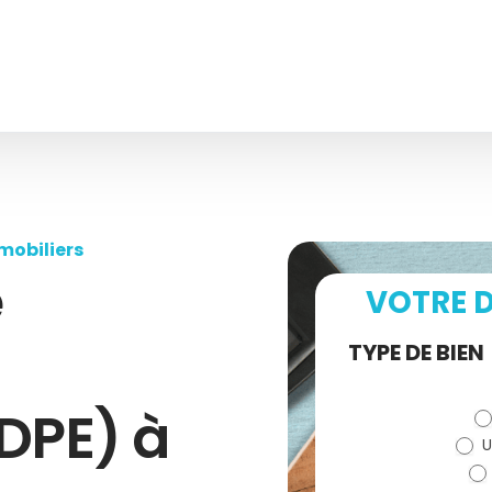
mobiliers
e
VOTRE D
Demande
TYPE DE BIEN
de devis
DPE) à
U
(bloc)