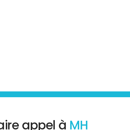
aire appel à
MH