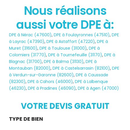
Nous réalisons
aussi votre DPE à:
État des risques
DPE à Nérac (47600)
,
DPE à Foulayronnes (47510)
,
DPE
POLLUTION
à Layrac (47390)
,
DPE à Astaffort (47220)
,
DPE à
Muret (31600)
,
DPE à Toulouse (31000)
,
DPE à
Colomiers (31770)
,
DPE à Tournefeuille (31170)
,
DPE à
Blagnac (31700)
,
DPE à Balma (31130)
,
DPE à
Montauban (82000)
,
DPE à Castelsarrasin (82100)
,
DPE
à Verdun-sur-Garonne (82600)
,
DPE à Caussade
(82300)
,
DPE à Cahors (46000)
,
DPE à Lalbenque
(46230)
,
DPE à Pradines (46090)
,
DPE à Agen (47000)
VOTRE DEVIS GRATUIT
Demande
TYPE DE BIEN