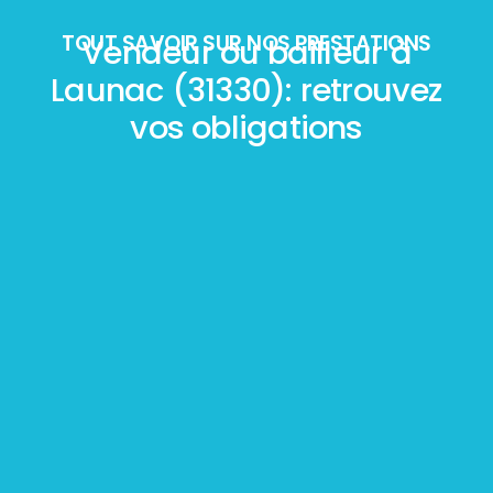
TOUT SAVOIR SUR NOS PRESTATIONS
Vendeur ou bailleur à
Launac (31330): retrouvez
vos obligations