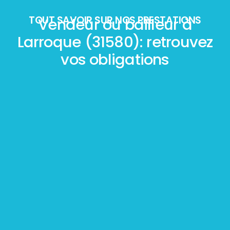
TOUT SAVOIR SUR NOS PRESTATIONS
Vendeur ou bailleur à
Larroque (31580): retrouvez
vos obligations