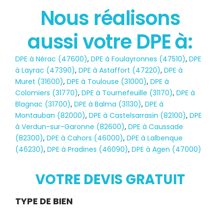
Nous réalisons
aussi votre DPE à:
État des risques
DPE à Nérac (47600)
,
DPE à Foulayronnes (47510)
,
DPE
POLLUTION
à Layrac (47390)
,
DPE à Astaffort (47220)
,
DPE à
Muret (31600)
,
DPE à Toulouse (31000)
,
DPE à
Colomiers (31770)
,
DPE à Tournefeuille (31170)
,
DPE à
Blagnac (31700)
,
DPE à Balma (31130)
,
DPE à
Montauban (82000)
,
DPE à Castelsarrasin (82100)
,
DPE
à Verdun-sur-Garonne (82600)
,
DPE à Caussade
(82300)
,
DPE à Cahors (46000)
,
DPE à Lalbenque
(46230)
,
DPE à Pradines (46090)
,
DPE à Agen (47000)
VOTRE DEVIS GRATUIT
Demande
TYPE DE BIEN