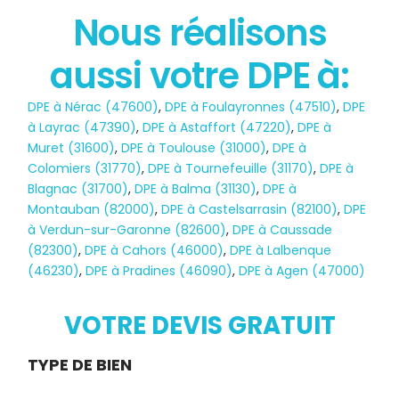
Nous réalisons
aussi votre DPE à:
État des risques
DPE à Nérac (47600)
,
DPE à Foulayronnes (47510)
,
DPE
POLLUTION
à Layrac (47390)
,
DPE à Astaffort (47220)
,
DPE à
Muret (31600)
,
DPE à Toulouse (31000)
,
DPE à
Colomiers (31770)
,
DPE à Tournefeuille (31170)
,
DPE à
Blagnac (31700)
,
DPE à Balma (31130)
,
DPE à
Montauban (82000)
,
DPE à Castelsarrasin (82100)
,
DPE
à Verdun-sur-Garonne (82600)
,
DPE à Caussade
(82300)
,
DPE à Cahors (46000)
,
DPE à Lalbenque
(46230)
,
DPE à Pradines (46090)
,
DPE à Agen (47000)
VOTRE DEVIS GRATUIT
Demande
TYPE DE BIEN