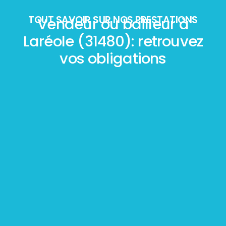
TOUT SAVOIR SUR NOS PRESTATIONS
Vendeur ou bailleur à
Laréole (31480): retrouvez
vos obligations