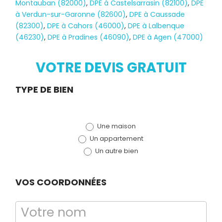
Montauban (82000)
,
DPE à Castelsarrasin (82100)
,
DPE
à Verdun-sur-Garonne (82600)
,
DPE à Caussade
(82300)
,
DPE à Cahors (46000)
,
DPE à Lalbenque
(46230)
,
DPE à Pradines (46090)
,
DPE à Agen (47000)
VOTRE DEVIS GRATUIT
Demande
TYPE DE BIEN
de devis
Une maison
(bloc)
Un appartement
Un autre bien
VOS COORDONNÉES
Diagnostic
TERMITES