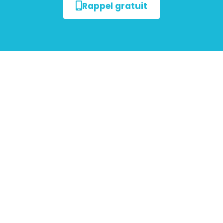
Rappel gratuit
Tout savoir sur le
Diagnostic de Performance
Énergétique