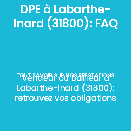
DPE à Labarthe-
Inard (31800): FAQ
TOUT SAVOIR SUR NOS PRESTATIONS
Vendeur ou bailleur à
Labarthe-Inard (31800):
retrouvez vos obligations