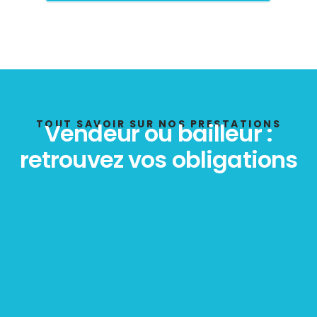
Bilan énergétique
DPE
TOUT SAVOIR SUR NOS PRESTATIONS
Vendeur ou bailleur :
retrouvez vos obligations