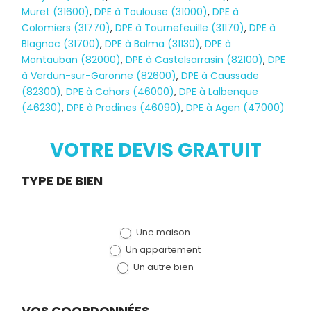
Muret (31600)
,
DPE à Toulouse (31000)
,
DPE à
Colomiers (31770)
,
DPE à Tournefeuille (31170)
,
DPE à
Blagnac (31700)
,
DPE à Balma (31130)
,
DPE à
Montauban (82000)
,
DPE à Castelsarrasin (82100)
,
DPE
à Verdun-sur-Garonne (82600)
,
DPE à Caussade
(82300)
,
DPE à Cahors (46000)
,
DPE à Lalbenque
(46230)
,
DPE à Pradines (46090)
,
DPE à Agen (47000)
VOTRE DEVIS GRATUIT
Demande
TYPE DE BIEN
de devis
Une maison
(bloc)
Un appartement
Un autre bien
VOS COORDONNÉES