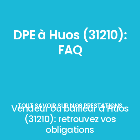
DPE à Huos (31210):
FAQ
TOUT SAVOIR SUR NOS PRESTATIONS
Vendeur ou bailleur à Huos
(31210): retrouvez vos
obligations