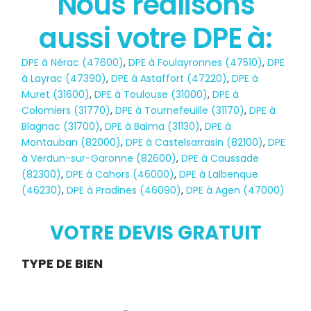
Nous réalisons
aussi votre DPE à:
État des risques
DPE à Nérac (47600)
,
DPE à Foulayronnes (47510)
,
DPE
POLLUTION
à Layrac (47390)
,
DPE à Astaffort (47220)
,
DPE à
Muret (31600)
,
DPE à Toulouse (31000)
,
DPE à
Colomiers (31770)
,
DPE à Tournefeuille (31170)
,
DPE à
Blagnac (31700)
,
DPE à Balma (31130)
,
DPE à
Montauban (82000)
,
DPE à Castelsarrasin (82100)
,
DPE
à Verdun-sur-Garonne (82600)
,
DPE à Caussade
(82300)
,
DPE à Cahors (46000)
,
DPE à Lalbenque
(46230)
,
DPE à Pradines (46090)
,
DPE à Agen (47000)
VOTRE DEVIS GRATUIT
Demande
TYPE DE BIEN
de devis