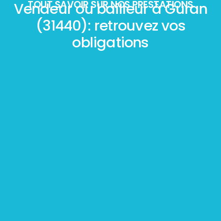
TOUT SAVOIR SUR NOS PRESTATIONS
Vendeur ou bailleur à Guran
(31440): retrouvez vos
obligations
Mesurage