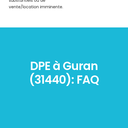
substantiels ou de
vente/location imminente.
DPE à Guran
(31440): FAQ