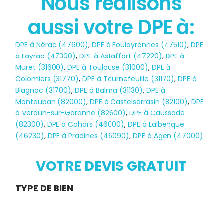
Nous réalisons
aussi votre DPE à:
État des risques
DPE à Nérac (47600)
,
DPE à Foulayronnes (47510)
,
DPE
POLLUTION
à Layrac (47390)
,
DPE à Astaffort (47220)
,
DPE à
Muret (31600)
,
DPE à Toulouse (31000)
,
DPE à
Colomiers (31770)
,
DPE à Tournefeuille (31170)
,
DPE à
Blagnac (31700)
,
DPE à Balma (31130)
,
DPE à
Montauban (82000)
,
DPE à Castelsarrasin (82100)
,
DPE
à Verdun-sur-Garonne (82600)
,
DPE à Caussade
(82300)
,
DPE à Cahors (46000)
,
DPE à Lalbenque
(46230)
,
DPE à Pradines (46090)
,
DPE à Agen (47000)
VOTRE DEVIS GRATUIT
Demande
TYPE DE BIEN
de devis