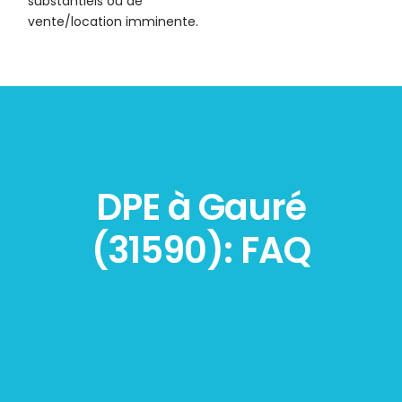
substantiels ou de
vente/location imminente.
DPE à Gauré
(31590): FAQ