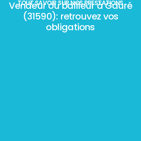
TOUT SAVOIR SUR NOS PRESTATIONS
Vendeur ou bailleur à Gauré
(31590): retrouvez vos
obligations
Mesurage