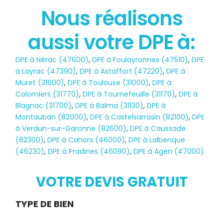
Nous réalisons
aussi votre DPE à:
État des risques
DPE à Nérac (47600)
,
DPE à Foulayronnes (47510)
,
DPE
POLLUTION
à Layrac (47390)
,
DPE à Astaffort (47220)
,
DPE à
Muret (31600)
,
DPE à Toulouse (31000)
,
DPE à
Colomiers (31770)
,
DPE à Tournefeuille (31170)
,
DPE à
Blagnac (31700)
,
DPE à Balma (31130)
,
DPE à
Montauban (82000)
,
DPE à Castelsarrasin (82100)
,
DPE
à Verdun-sur-Garonne (82600)
,
DPE à Caussade
(82300)
,
DPE à Cahors (46000)
,
DPE à Lalbenque
(46230)
,
DPE à Pradines (46090)
,
DPE à Agen (47000)
VOTRE DEVIS GRATUIT
Demande
TYPE DE BIEN