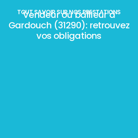
TOUT SAVOIR SUR NOS PRESTATIONS
Vendeur ou bailleur à
Gardouch (31290): retrouvez
vos obligations