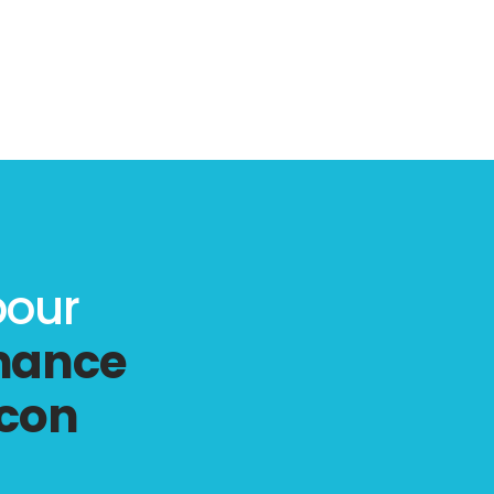
pour
rmance
ncon