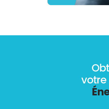
Obt
votre
Éne