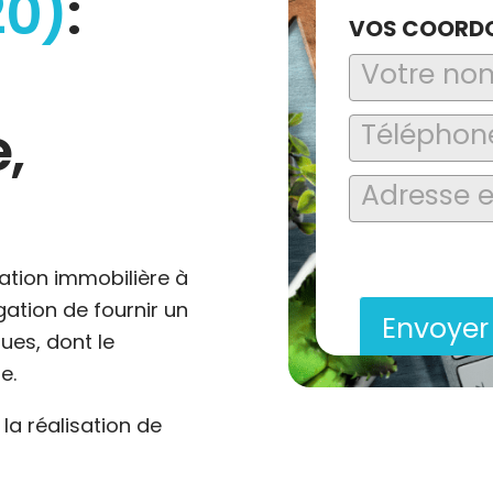
20)
:
VOS COORD
,
En soumettant ce formu
saisies soient explo
contact et de la relat
ation immobilière à
igation de fournir un
Envoye
ues, dont le
e.
a réalisation de