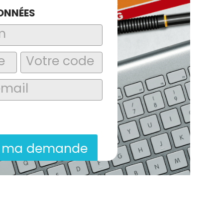
ONNÉES
laire, j’accepte que les informations
itées dans le cadre de la demande de
ion commerciale qui peut en découler.
r ma demande