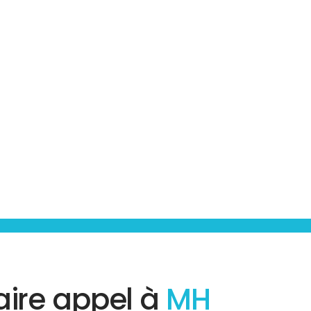
aire appel à
MH