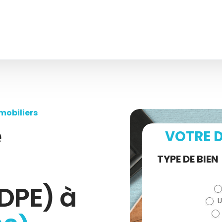
mobiliers
e
VOTRE D
Demande
TYPE DE BIEN
de devis
DPE) à
U
(bloc)