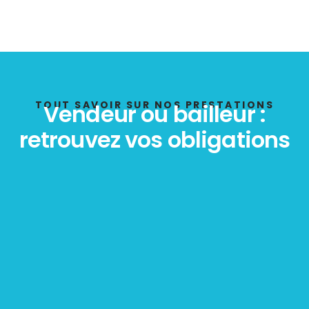
Bilan énergétique
DPE
TOUT SAVOIR SUR NOS PRESTATIONS
Vendeur ou bailleur :
retrouvez vos obligations