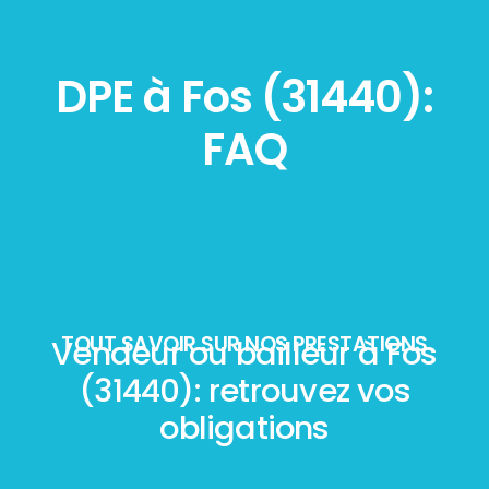
DPE à Fos (31440):
FAQ
TOUT SAVOIR SUR NOS PRESTATIONS
Vendeur ou bailleur à Fos
(31440): retrouvez vos
obligations