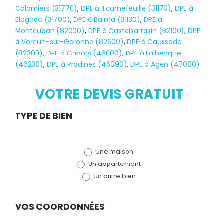
Colomiers (31770)
,
DPE à Tournefeuille (31170)
,
DPE à
Blagnac (31700)
,
DPE à Balma (31130)
,
DPE à
Montauban (82000)
,
DPE à Castelsarrasin (82100)
,
DPE
à Verdun-sur-Garonne (82600)
,
DPE à Caussade
(82300)
,
DPE à Cahors (46000)
,
DPE à Lalbenque
(46230)
,
DPE à Pradines (46090)
,
DPE à Agen (47000)
VOTRE DEVIS GRATUIT
Demande
TYPE DE BIEN
de devis
Une maison
(bloc)
Un appartement
Un autre bien
VOS COORDONNÉES
Diagnostic