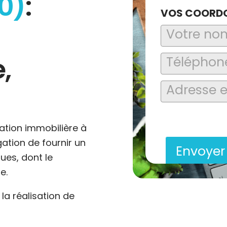
0)
:
VOS COORD
,
En soumettant ce formu
saisies soient explo
contact et de la relat
ation immobilière à
gation de fournir un
Envoye
ues, dont le
e.
a réalisation de