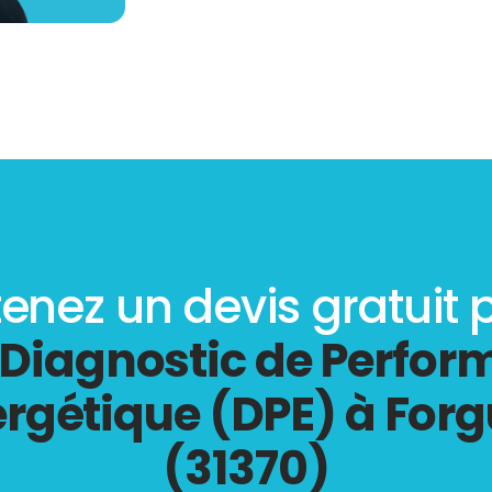
enez un devis gratuit 
Diagnostic de Perfo
rgétique (DPE) à For
(31370)