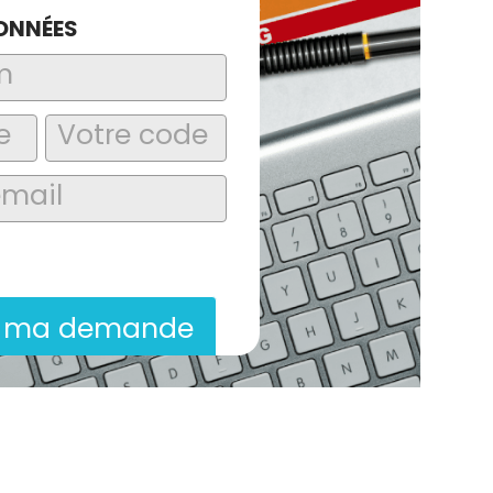
ONNÉES
laire, j’accepte que les informations
itées dans le cadre de la demande de
ion commerciale qui peut en découler.
r ma demande