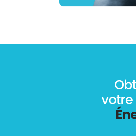
Obt
votre
Éne