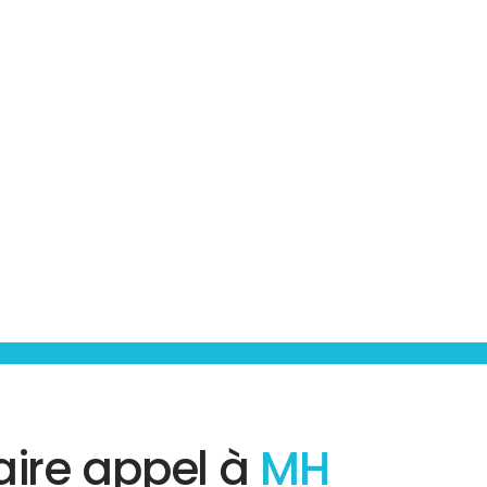
aire appel à
MH