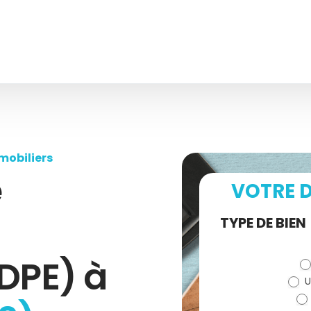
mobiliers
e
VOTRE D
Demande
TYPE DE BIEN
de devis
DPE) à
U
(bloc)