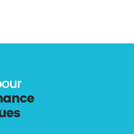
pour
rmance
gues