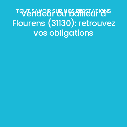
TOUT SAVOIR SUR NOS PRESTATIONS
Vendeur ou bailleur à
Flourens (31130): retrouvez
vos obligations