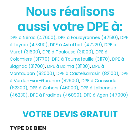
Nous réalisons
aussi votre DPE à:
État des risques
DPE à Nérac (47600)
,
DPE à Foulayronnes (47510)
,
DPE
POLLUTION
à Layrac (47390)
,
DPE à Astaffort (47220)
,
DPE à
Muret (31600)
,
DPE à Toulouse (31000)
,
DPE à
Colomiers (31770)
,
DPE à Tournefeuille (31170)
,
DPE à
Blagnac (31700)
,
DPE à Balma (31130)
,
DPE à
Montauban (82000)
,
DPE à Castelsarrasin (82100)
,
DPE
à Verdun-sur-Garonne (82600)
,
DPE à Caussade
(82300)
,
DPE à Cahors (46000)
,
DPE à Lalbenque
(46230)
,
DPE à Pradines (46090)
,
DPE à Agen (47000)
VOTRE DEVIS GRATUIT
Demande
TYPE DE BIEN