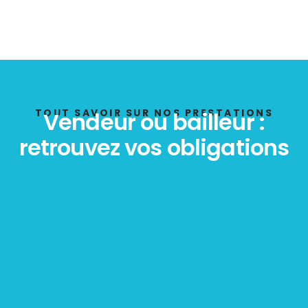
TOUT SAVOIR SUR NOS PRESTATIONS
Vendeur ou bailleur :
retrouvez vos obligations
Diagnostic
TERMITES