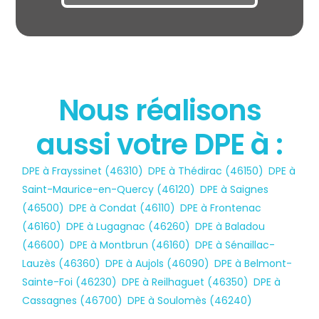
Nous réalisons
aussi votre DPE à :
État des risques
DPE à Frayssinet (46310)
,
DPE à Thédirac (46150)
,
DPE à
POLLUTION
Saint-Maurice-en-Quercy (46120)
,
DPE à Saignes
(46500)
,
DPE à Condat (46110)
,
DPE à Frontenac
(46160)
,
DPE à Lugagnac (46260)
,
DPE à Baladou
(46600)
,
DPE à Montbrun (46160)
,
DPE à Sénaillac-
Lauzès (46360)
,
DPE à Aujols (46090)
,
DPE à Belmont-
Sainte-Foi (46230)
,
DPE à Reilhaguet (46350)
,
DPE à
Cassagnes (46700)
,
DPE à Soulomès (46240)