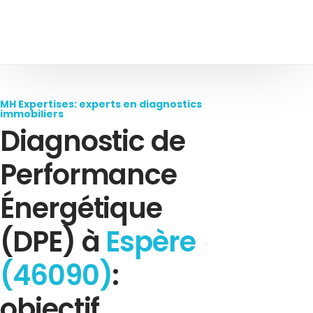
MH Expertises: experts en diagnostics
immobiliers
Diagnostic de
Performance
Énergétique
(DPE) à
Espère
(46090)
:
objectif,