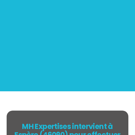
Mesurage
BOUTIN
MH Expertises intervient à
Espère (46090) pour effectuer