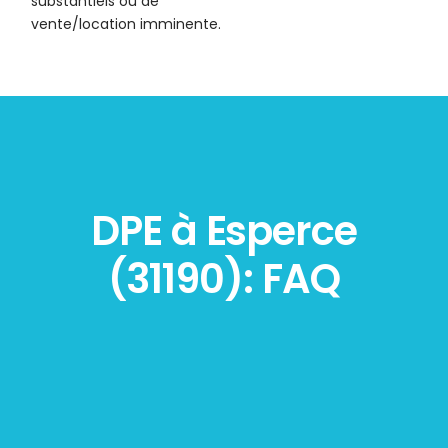
substantiels ou de
vente/location imminente.
DPE à Esperce
(31190): FAQ