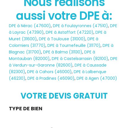
Nous réalisons
aussi votre DPE à:
État des risques
DPE à Nérac (47600)
,
DPE à Foulayronnes (47510)
,
DPE
POLLUTION
à Layrac (47390)
,
DPE à Astaffort (47220)
,
DPE à
Muret (31600)
,
DPE à Toulouse (31000)
,
DPE à
Colomiers (31770)
,
DPE à Tournefeuille (31170)
,
DPE à
Blagnac (31700)
,
DPE à Balma (31130)
,
DPE à
Montauban (82000)
,
DPE à Castelsarrasin (82100)
,
DPE
à Verdun-sur-Garonne (82600)
,
DPE à Caussade
(82300)
,
DPE à Cahors (46000)
,
DPE à Lalbenque
(46230)
,
DPE à Pradines (46090)
,
DPE à Agen (47000)
VOTRE DEVIS GRATUIT
Demande
TYPE DE BIEN
de devis