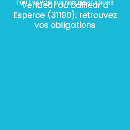
TOUT SAVOIR SUR NOS PRESTATIONS
Vendeur ou bailleur à
Esperce (31190): retrouvez
vos obligations
Mesurage