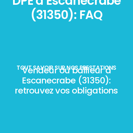
DPE à Escanecrabe
(31350): FAQ
TOUT SAVOIR SUR NOS PRESTATIONS
Vendeur ou bailleur à
Escanecrabe (31350):
retrouvez vos obligations