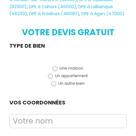
(82300)
,
DPE à Cahors (46000)
,
DPE à Lalbenque
(46230)
,
DPE à Pradines (46090)
,
DPE à Agen (47000)
VOTRE DEVIS GRATUIT
Demande
TYPE DE BIEN
de devis
Une maison
(bloc)
Un appartement
Un autre bien
VOS COORDONNÉES
Diagnostic
TERMITES