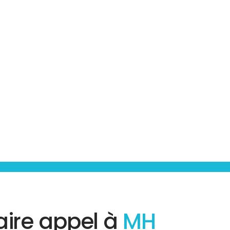
aire appel à
MH