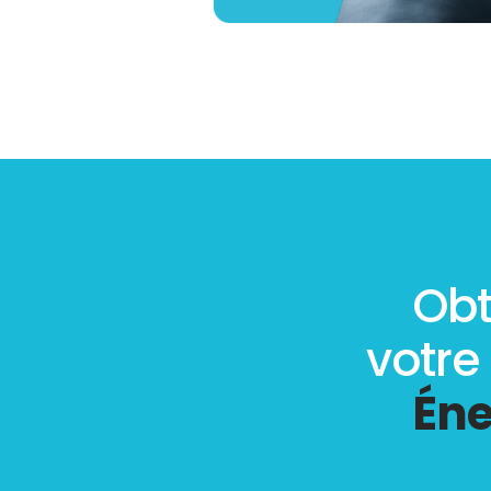
Obt
votre
Éne