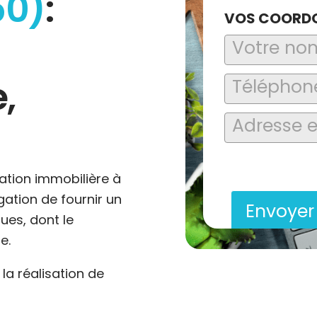
50)
:
VOS COORD
,
En soumettant ce formu
saisies soient explo
contact et de la relat
ation immobilière à
igation de fournir un
Envoye
ues, dont le
e.
a réalisation de