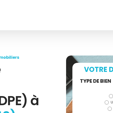
mobiliers
e
VOTRE D
Demande
TYPE DE BIEN
de devis
DPE) à
U
(bloc)