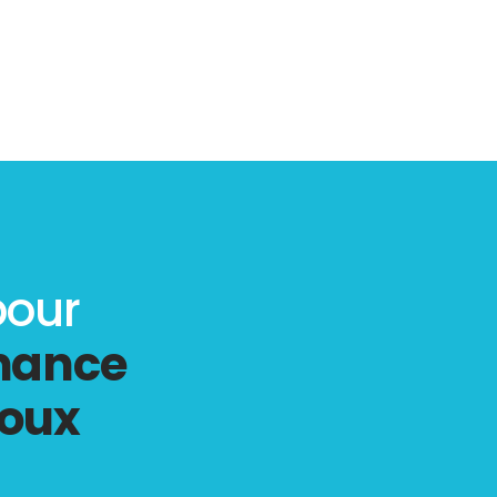
pour
rmance
doux