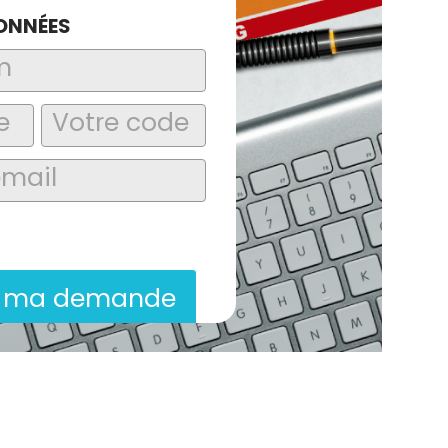
ONNÉES
laire, j’accepte que les informations
itées dans le cadre de la demande de
ion commerciale qui peut en découler.
r ma demande