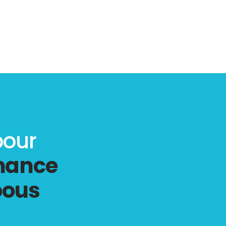
pour
rmance
bous