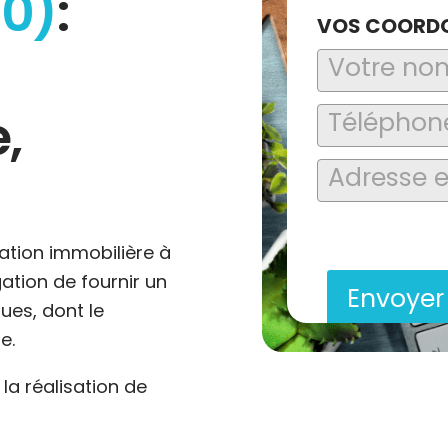
10)
:
VOS COORD
,
En soumettant ce formu
saisies soient explo
contact et de la relat
ation immobilière à
gation de fournir un
Envoye
ues, dont le
e.
a réalisation de