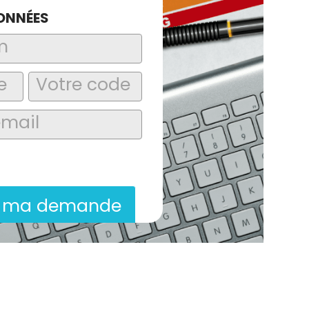
ONNÉES
laire, j’accepte que les informations
itées dans le cadre de la demande de
ion commerciale qui peut en découler.
r ma demande