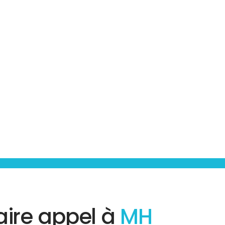
aire appel à
MH