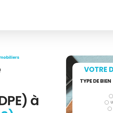
mobiliers
e
VOTRE D
Demande
TYPE DE BIEN
de devis
DPE) à
U
(bloc)