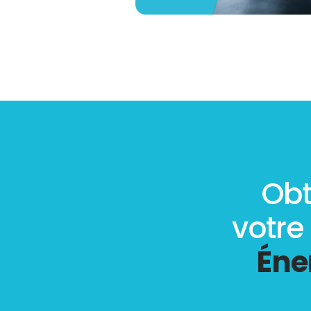
Obt
votre
Éne