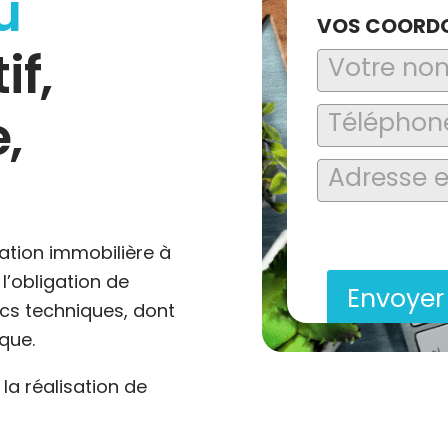
u
VOS COORD
if,
,
En soumettant ce formu
saisies soient explo
contact et de la relat
ation immobilière à
l’obligation de
Envoye
ics techniques, dont
que.
a réalisation de