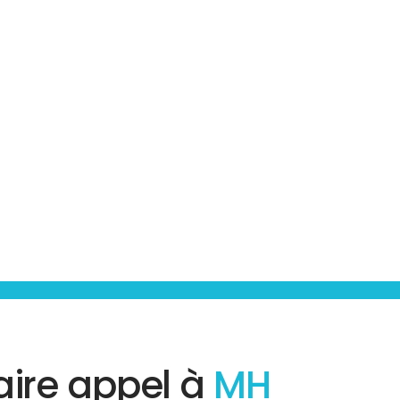
aire appel à
MH