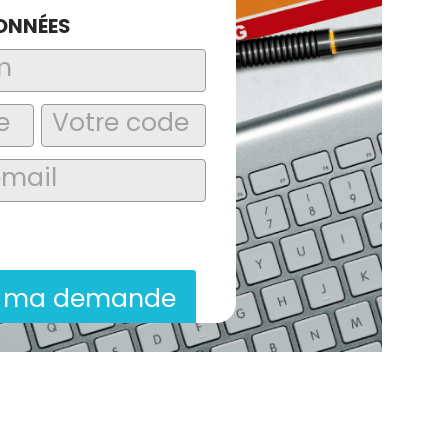
ONNÉES
laire, j’accepte que les informations
itées dans le cadre de la demande de
ion commerciale qui peut en découler.
r ma demande