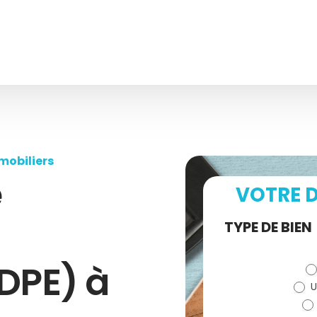
mobiliers
e
VOTRE D
Demande
TYPE DE BIEN
de devis
DPE) à
U
(bloc)