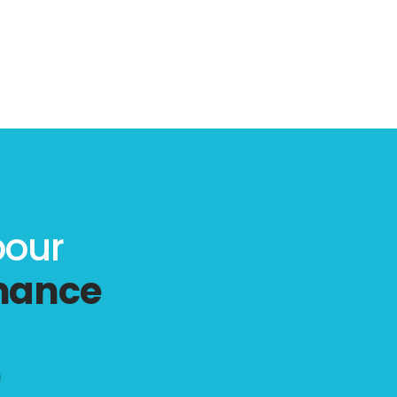
pour
rmance
)