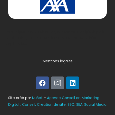
Lorem ipsum dolor sit amet, consectetur adipiscing elit.
Ut elit tellus, luctus nec ullamcorper mattis, pulvinar
dapibus leo.
Mentions légales
Bilan énergétique
Site créé par
NuBet
–
Agence Conseil en Marketing
DPE
Digital : Conseil, Création de site, SEO, SEA, Social Media