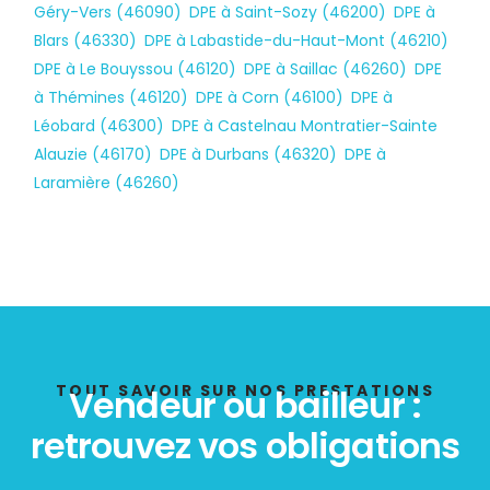
Géry-Vers (46090)
,
DPE à Saint-Sozy (46200)
,
DPE à
Blars (46330)
,
DPE à Labastide-du-Haut-Mont (46210)
,
DPE à Le Bouyssou (46120)
,
DPE à Saillac (46260)
,
DPE
à Thémines (46120)
,
DPE à Corn (46100)
,
DPE à
Léobard (46300)
,
DPE à Castelnau Montratier-Sainte
Alauzie (46170)
,
DPE à Durbans (46320)
,
DPE à
Laramière (46260)
TOUT SAVOIR SUR NOS PRESTATIONS
Vendeur ou bailleur :
retrouvez vos obligations