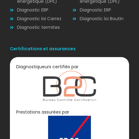
énergétique (DPE)
énergétique (DPE)
Diagnostic ERP
Diagnostic ERP
Diagnostic loi Carrez
Diagnostic loi Boutin
Diagnostic termites
Certifications et assurances
Diagnostiqueurs certifiés par
Diagnostic
Prestations assurées par
GAZ