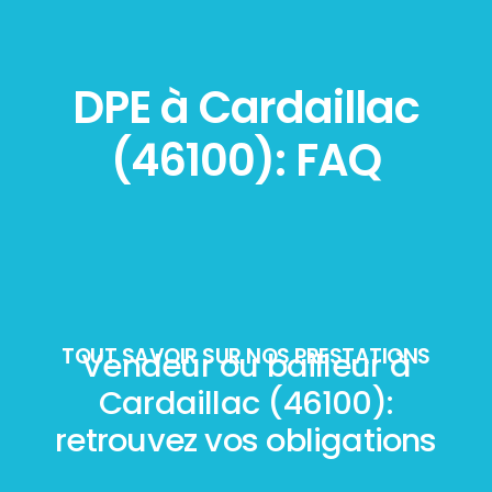
DPE à Cardaillac
(46100): FAQ
TOUT SAVOIR SUR NOS PRESTATIONS
Vendeur ou bailleur à
Cardaillac (46100):
retrouvez vos obligations