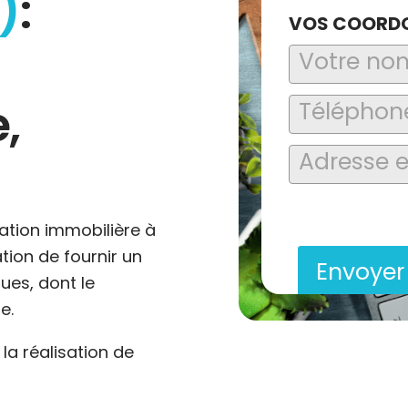
)
:
VOS COORD
,
En soumettant ce formu
saisies soient explo
contact et de la relat
ation immobilière à
ation de fournir un
Envoye
ues, dont le
e.
a réalisation de