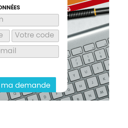
ONNÉES
laire, j’accepte que les informations
itées dans le cadre de la demande de
ion commerciale qui peut en découler.
r ma demande