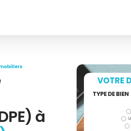
mobiliers
e
VOTRE D
Demande
TYPE DE BIEN
de devis
DPE) à
U
(bloc)