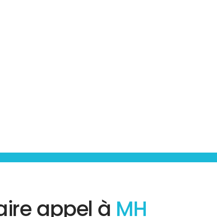
aire appel à
MH