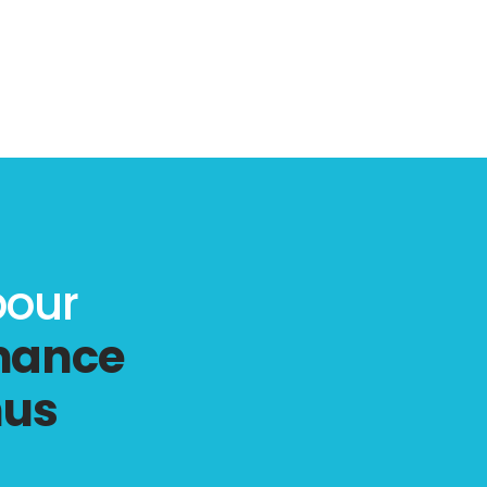
pour
rmance
hus