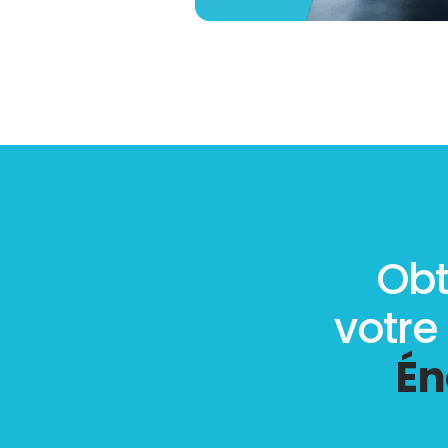
Obt
votre
Én