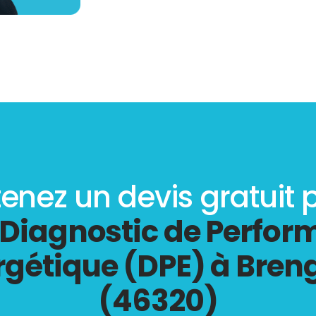
enez un devis gratuit 
Diagnostic de Perfo
rgétique (DPE) à Bren
(46320)