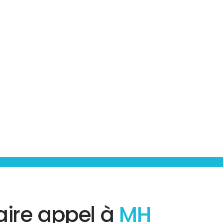
aire appel à
MH