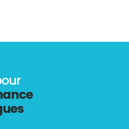
pour
rmance
gues