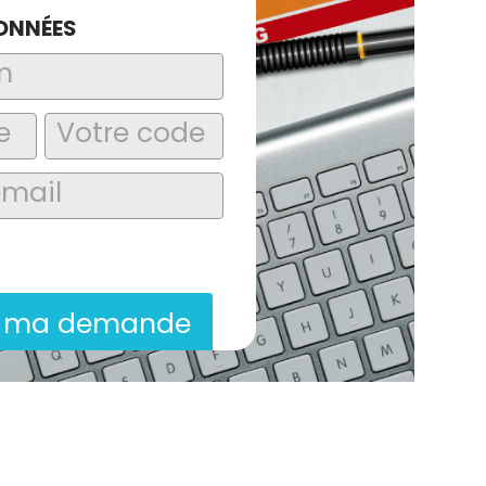
ONNÉES
laire, j’accepte que les informations
itées dans le cadre de la demande de
ion commerciale qui peut en découler.
r ma demande