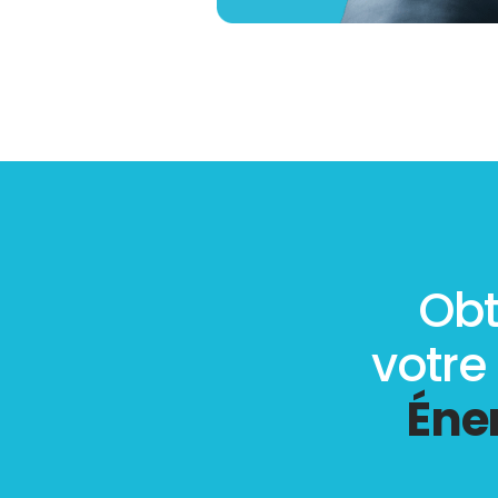
Obt
votre
Éne