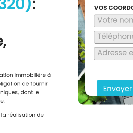
320)
:
VOS COORD
,
En soumettant ce formu
saisies soient explo
contact et de la relat
ation immobilière à
ligation de fournir
Envoye
niques, dont le
e.
a réalisation de