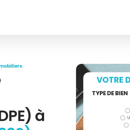
mobiliers
e
VOTRE D
Demande
TYPE DE BIEN
de devis
DPE) à
U
(bloc)