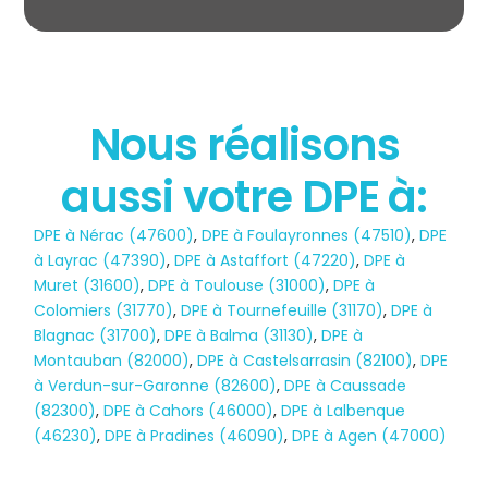
Nous réalisons
aussi votre DPE à:
État des risques
DPE à Nérac (47600)
,
DPE à Foulayronnes (47510)
,
DPE
POLLUTION
à Layrac (47390)
,
DPE à Astaffort (47220)
,
DPE à
Muret (31600)
,
DPE à Toulouse (31000)
,
DPE à
Colomiers (31770)
,
DPE à Tournefeuille (31170)
,
DPE à
Blagnac (31700)
,
DPE à Balma (31130)
,
DPE à
Montauban (82000)
,
DPE à Castelsarrasin (82100)
,
DPE
à Verdun-sur-Garonne (82600)
,
DPE à Caussade
(82300)
,
DPE à Cahors (46000)
,
DPE à Lalbenque
(46230)
,
DPE à Pradines (46090)
,
DPE à Agen (47000)