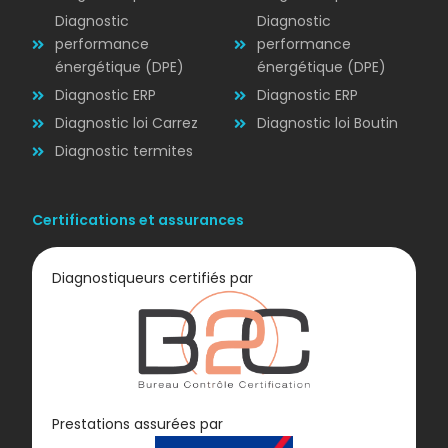
Diagnostic
Diagnostic
performance
performance
énergétique (DPE)
énergétique (DPE)
Diagnostic ERP
Diagnostic ERP
Diagnostic loi Carrez
Diagnostic loi Boutin
Diagnostic termites
Certifications et assurances
Diagnostiqueurs certifiés par
Diagnostic
Prestations assurées par