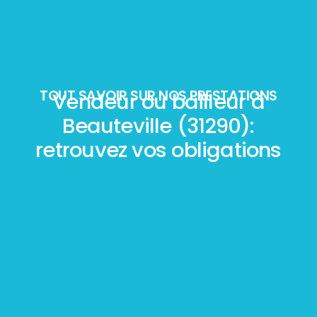
TOUT SAVOIR SUR NOS PRESTATIONS
Vendeur ou bailleur à
Beauteville (31290):
retrouvez vos obligations