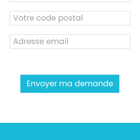
En soumettant ce formulaire, j’accepte que les informations saisies
soient exploitées dans le cadre de la demande de contact et de la
relation commerciale qui peut en découler.
Envoyer ma demande
Bilan énergétique
DPE