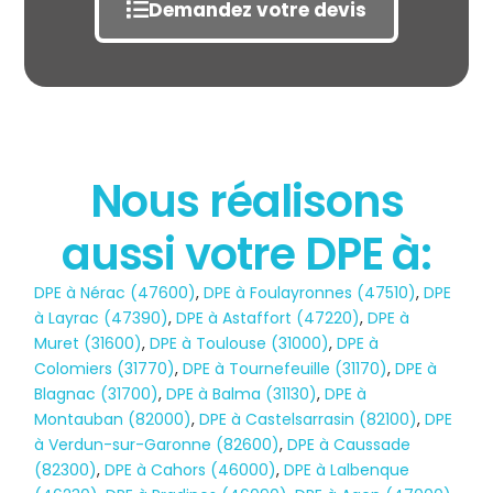
Demandez votre devis
Nous réalisons
aussi votre DPE à:
État des risques
POLLUTION
DPE à Nérac (47600)
,
DPE à Foulayronnes (47510)
,
DPE
à Layrac (47390)
,
DPE à Astaffort (47220)
,
DPE à
Muret (31600)
,
DPE à Toulouse (31000)
,
DPE à
Colomiers (31770)
,
DPE à Tournefeuille (31170)
,
DPE à
Blagnac (31700)
,
DPE à Balma (31130)
,
DPE à
Montauban (82000)
,
DPE à Castelsarrasin (82100)
,
DPE
à Verdun-sur-Garonne (82600)
,
DPE à Caussade
(82300)
,
DPE à Cahors (46000)
,
DPE à Lalbenque