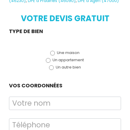
(46230)
,
DPE à Pradines (46090)
,
DPE à Agen (47000)
VOTRE DEVIS GRATUIT
Demande
TYPE DE BIEN
de devis
Une maison
(bloc)
Un appartement
Un autre bien
Diagnostic
VOS COORDONNÉES
TERMITES