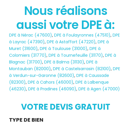
Nous réalisons
aussi votre DPE à:
État des risques
DPE à Nérac (47600)
,
DPE à Foulayronnes (47510)
,
DPE
POLLUTION
à Layrac (47390)
,
DPE à Astaffort (47220)
,
DPE à
Muret (31600)
,
DPE à Toulouse (31000)
,
DPE à
Colomiers (31770)
,
DPE à Tournefeuille (31170)
,
DPE à
Blagnac (31700)
,
DPE à Balma (31130)
,
DPE à
Montauban (82000)
,
DPE à Castelsarrasin (82100)
,
DPE
à Verdun-sur-Garonne (82600)
,
DPE à Caussade
(82300)
,
DPE à Cahors (46000)
,
DPE à Lalbenque
(46230)
,
DPE à Pradines (46090)
,
DPE à Agen (47000)
VOTRE DEVIS GRATUIT
Demande
TYPE DE BIEN