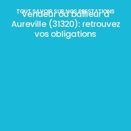
TOUT SAVOIR SUR NOS PRESTATIONS
Vendeur ou bailleur à
Aureville (31320): retrouvez
vos obligations