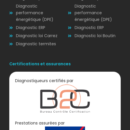
Diagnostic
Diagnostic
performance
performance
énergétique (DPE)
énergétique (DPE)
Diagnostic ERP
Diagnostic ERP
Diagnostic loi Carrez
Diagnostic loi Boutin
Diagnostic termites
Certifications et assurances
Diagnostiqueurs certifiés par
Diagnostic
Prestations assurées par