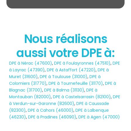
Nous réalisons
aussi votre DPE à:
État des risques
DPE à Nérac (47600)
,
DPE à Foulayronnes (47510)
,
DPE
POLLUTION
à Layrac (47390)
,
DPE à Astaffort (47220)
,
DPE à
Muret (31600)
,
DPE à Toulouse (31000)
,
DPE à
Colomiers (31770)
,
DPE à Tournefeuille (31170)
,
DPE à
Blagnac (31700)
,
DPE à Balma (31130)
,
DPE à
Montauban (82000)
,
DPE à Castelsarrasin (82100)
,
DPE
à Verdun-sur-Garonne (82600)
,
DPE à Caussade
(82300)
,
DPE à Cahors (46000)
,
DPE à Lalbenque
(46230)
,
DPE à Pradines (46090)
,
DPE à Agen (47000)