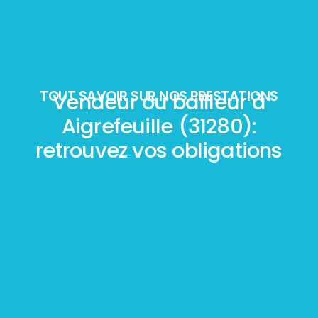
TOUT SAVOIR SUR NOS PRESTATIONS
Vendeur ou bailleur à
Aigrefeuille (31280):
retrouvez vos obligations