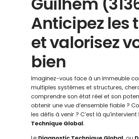
Guilhem (313
Anticipez les
et valorisez v
bien
Imaginez-vous face à un immeuble co
multiples systèmes et structures, cher
comprendre son état réel et son pote
obtenir une vue d’ensemble fiable ? C
les défis à venir ? C’est là qu’intervient
Technique Global
.
Le
Diagnostic Technique Global
, ou
D