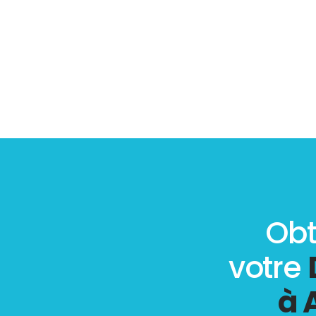
Obt
votre
à 