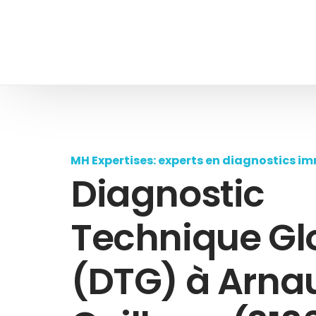
MH Expertises: experts en diagnostics im
Diagnostic
Technique Gl
(DTG) à Arna