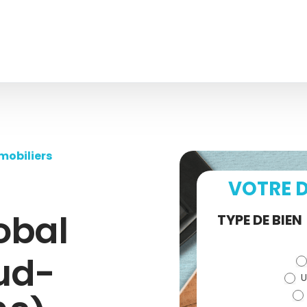
mobiliers
VOTRE D
obal
Demande
TYPE DE BIEN
de devis
ud-
U
(bloc)