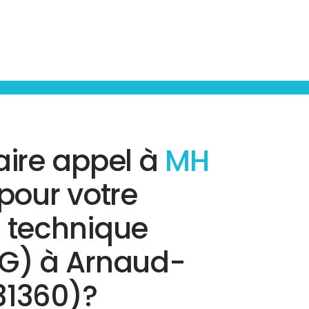
aire appel à
MH
pour votre
c technique
TG) à Arnaud-
31360)?