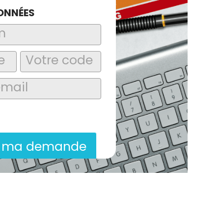
ONNÉES
laire, j’accepte que les informations
itées dans le cadre de la demande de
ion commerciale qui peut en découler.
r ma demande