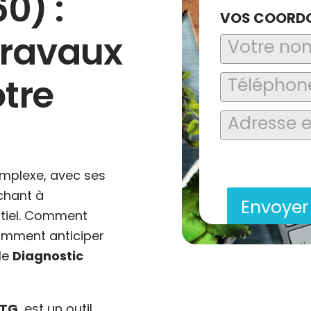
60)
:
VOS COORD
 travaux
otre
En soumettant ce formu
saisies soient explo
contact et de la relat
mplexe, avec ses
chant à
Envoye
ntiel. Comment
omment anticiper
 le
Diagnostic
TG
, est un outil