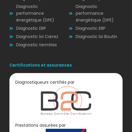
Diagnostic
Diagnostic
performance
performance
énergétique (DPE)
énergétique (DPE)
Diagnostic ERP
Diagnostic ERP
Diagnostic loi Carrez
Diagnostic loi Boutin
Diagnostic termites
Certifications et assurances
Diagnostiqueurs certifiés par
Diagnostic
Prestations assurées par