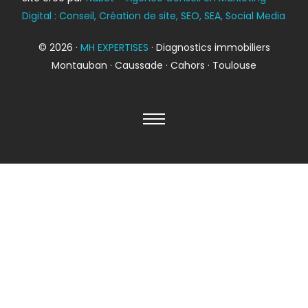
DPE
Digital : Conseil, Création de site, SEO, SEA, Social Media
© 2026 ·
MH EXPERTISES
· Diagnostics immobiliers
Montauban · Caussade · Cahors · Toulouse
Diagnostic