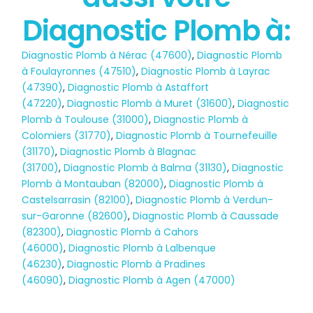
État des risques
Diagnostic Plomb à:
POLLUTION
Diagnostic Plomb à Nérac (47600)
,
Diagnostic Plomb
à Foulayronnes (47510)
,
Diagnostic Plomb à Layrac
(47390)
,
Diagnostic Plomb à Astaffort
(47220)
,
Diagnostic Plomb à Muret (31600)
,
Diagnostic
Plomb à Toulouse (31000)
,
Diagnostic Plomb à
Colomiers (31770)
,
Diagnostic Plomb à Tournefeuille
(31170)
,
Diagnostic Plomb à Blagnac
(31700)
,
Diagnostic Plomb à Balma (31130)
,
Diagnostic
Plomb à Montauban (82000)
,
Diagnostic Plomb à
Castelsarrasin (82100)
,
Diagnostic Plomb à Verdun-
sur-Garonne (82600)
,
Diagnostic Plomb à Caussade
(82300)
,
Diagnostic Plomb à Cahors
(46000)
,
Diagnostic Plomb à Lalbenque
(46230)
,
Diagnostic Plomb à Pradines
(46090)
,
Diagnostic Plomb à Agen (47000)