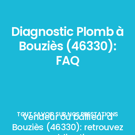
Diagnostic Plomb à
Bouziès (46330):
FAQ
TOUT SAVOIR SUR NOS PRESTATIONS
Vendeur ou bailleur à
Bouziès (46330): retrouvez