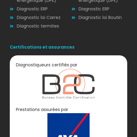
énergétique (DPE)
énergétique (DPE)
Diagnostic ERP
Diagnostic ERP
Diagnostic loi Carrez
Diagnostic loi Boutin
Diagnostic termites
Certifications et assurances
Diagnostiqueurs certifiés par
Diagnostic
Prestations assurées par
GAZ