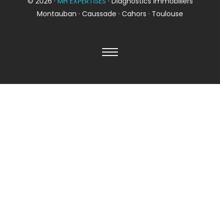
© 2026 ·
MH EXPERTISES
· Diagnostics immobiliers
Montauban · Caussade · Cahors · Toulouse
Diagnostic
TERMITES