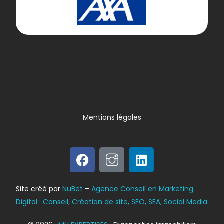
Lorem ipsum dolor sit amet, consectetur adipiscing elit.
Ut elit tellus, luctus nec ullamcorper mattis, pulvinar
dapibus leo.
Mentions légales
Bilan énergétique
Site créé par
NuBet
–
Agence Conseil en Marketing
DPE
Digital : Conseil, Création de site, SEO, SEA, Social Media