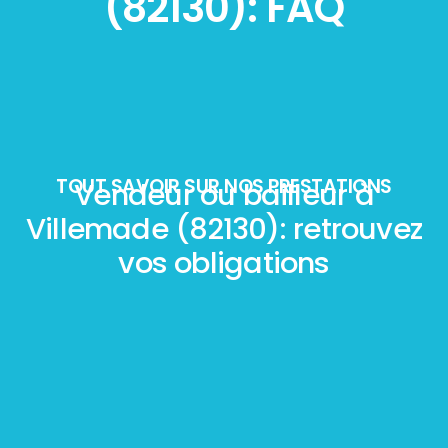
(82130): FAQ
TOUT SAVOIR SUR NOS PRESTATIONS
Vendeur ou bailleur à
Villemade (82130): retrouvez
vos obligations