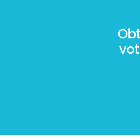
Obt
vo