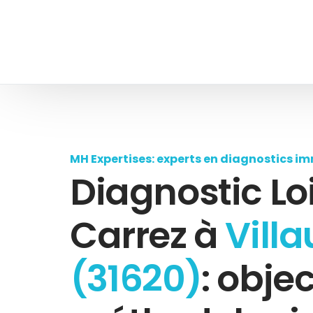
MH Expertises: experts en diagnostics im
Diagnostic Lo
Carrez à
Villa
(31620)
: objec