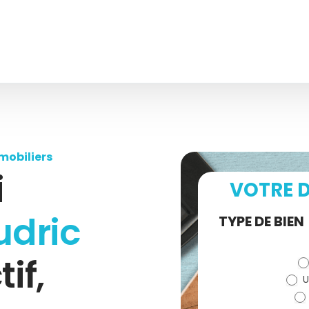
mobiliers
i
VOTRE D
udric
Demande
TYPE DE BIEN
de devis
tif,
U
(bloc)