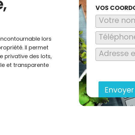
,
VOS COORD
 incontournable lors
ropriété. Il permet
 privative des lots,
ble et transparente
En soumettant ce formu
saisies soient explo
contact et de la relat
Envoye