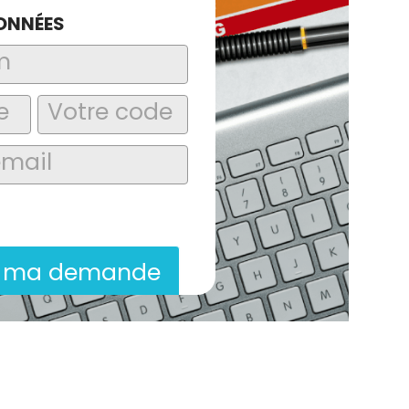
ONNÉES
laire, j’accepte que les informations
itées dans le cadre de la demande de
ion commerciale qui peut en découler.
r ma demande