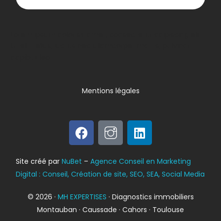
Lorem ipsum dolor sit amet, consectetur adipiscing elit.
Ut elit tellus, luctus nec ullamcorper mattis, pulvinar
dapibus leo.
Mentions légales
Bilan énergétique
Site créé par
NuBet
–
Agence Conseil en Marketing
DPE
Digital : Conseil, Création de site, SEO, SEA, Social Media
© 2026 ·
MH EXPERTISES
· Diagnostics immobiliers
Montauban · Caussade · Cahors · Toulouse