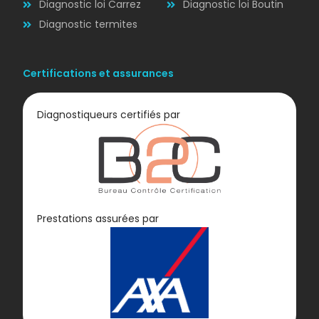
Diagnostic loi Carrez
Diagnostic loi Boutin
Diagnostic termites
Certifications et assurances
Diagnostiqueurs certifiés par
Diagnostic
Prestations assurées par
GAZ