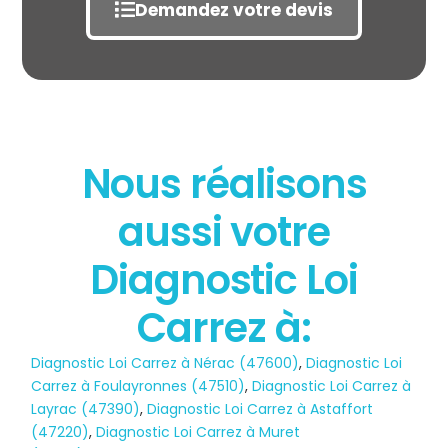
Demandez votre devis
Nous réalisons
aussi votre
État des risques
POLLUTION
Diagnostic Loi
Carrez à:
Diagnostic Loi Carrez à Nérac (47600)
,
Diagnostic Loi
Carrez à Foulayronnes (47510)
,
Diagnostic Loi Carrez à
Layrac (47390)
,
Diagnostic Loi Carrez à Astaffort
(47220)
,
Diagnostic Loi Carrez à Muret